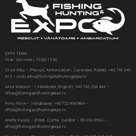
EXPO TEAM
Orar: luni-vineri, 10:00-17:00
Cristi Albu – (Pescuit, Ambarcațiuni, Caravane, Rulote): +40 743 040
012 – cristi.albu@fishingandhuntingexpo.ro
Anca Matiesc – ( Vânătoare, English): +40 745 204 444 –
office@fishingandhuntingexpo.ro
Pirvu Florin – (Vânătoare): +40 722 936 869 –
office@fishingandhuntingexpo.ro
Anette Kasoly – (Food, Crame, Outdoor – RO-HU-ENG) –
office@fishingandhuntingexpo.ro