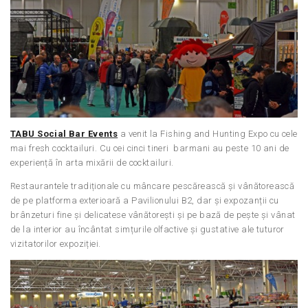
TABU Social Bar Events
a venit la Fishing and Hunting Expo cu cele
mai fresh cocktailuri. Cu cei cinci tineri barmani au peste 10 ani de
experiență în arta mixării de cocktailuri.
Restaurantele tradiționale cu mâncare pescărească și vânătorească
de pe platforma exterioară a Pavilionului B2, dar și expozanții cu
brânzeturi fine și delicatese vânătorești și pe bază de pește și vânat
de la interior au încântat simțurile olfactive și gustative ale tuturor
vizitatorilor expoziției.