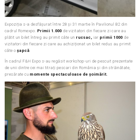
Expoziția s-a desfășurat între 28 și 31 martie în Pavilionul B2 din
cadrul Romexpo.
Primii 1.000
de vizitatori din fiecare zi care au
plătit un bilet întreg au primit câte un
rucsac,
iar
primii 1000
de
vizitatori din fiecare zi care au achiziționat un bilet redus au primit
câte o
șapcă
.
În cadrul F&H Expo s-au regăsit workshop-uri de pescuit prezentate
de unii dintre cei mai titrați pescari din România și din străinătate,
presărate cu
momente spectaculoase de șoimărit.