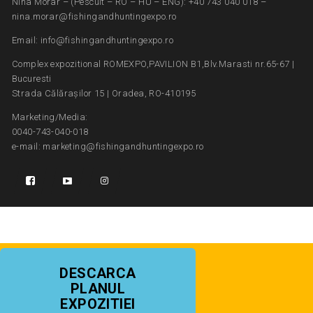
Nina Morar – (Pescuit – RO – HU – ENG): +40 743 040 018 –
nina.morar@fishingandhuntingexpo.ro
Email: info@fishingandhuntingexpo.ro
Complex expozitional ROMEXPO,PAVILION B1,Blv.Marasti nr.65-67 |
Bucuresti
Strada Călărașilor 15 | Oradea, RO-410195
Marketing/Media:
0040-743-040-018
e-mail: marketing@fishingandhuntingexpo.ro
DESCARCA
PLANUL
EXPOZITIEI