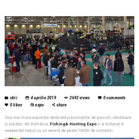
stiri
4 aprilie 2019
2692
views
0
comments
0
likes
fh expo
share
Cea mai mare expoziție dedicată pasionaților de pescuit, vânătoare
și outdoor din România,
Fishing& Hunting Expo
s-a încheiat în
weekendul trecut cu un record de peste 16000 de vizitatori.