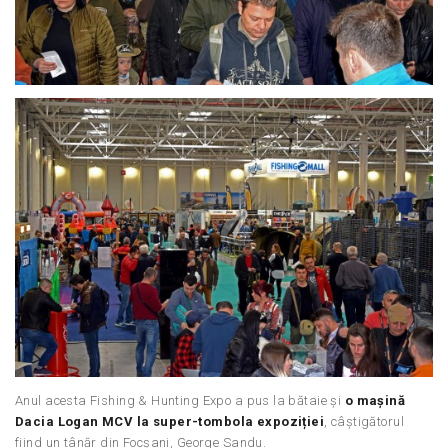
Anul acesta Fishing & Hunting Expo a pus la bătaie și
o mașină
Dacia Logan MCV la super-tombola expoziției
, câștigătorul
fiind un tânăr din Focșani, George Sandu.