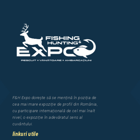
F&H Expo
dorește să se mențină în poziția de
cea
mai mar
e
expozi
ț
i
e
de profil din Rom
â
nia
,
cu participare interna
ț
ional
ă
de cel mai
î
nalt
nivel, o expozi
ț
ie
î
n adev
ă
ratul sens al
cuv
â
ntului.
linkuri utile