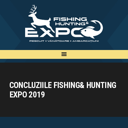
INFO
INSCRIERE
TARIFE
BILETE
PLAN
EXPOZANTI
EDITII
CONCLUZIILE FISHING& HUNTING
CONTACT
EXPO 2019
EN