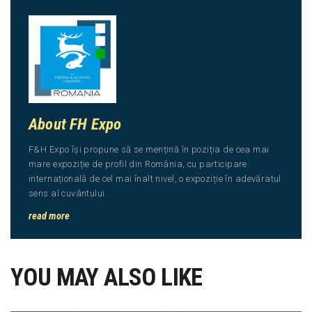
About FH Expo
F&H Expo își propune să se mențină în poziția de cea mai
mare expoziție de profil din România, cu participare
internațională de cel mai înalt nivel, o expoziție în adevăratul
sens al cuvântului.
read more
YOU MAY ALSO LIKE