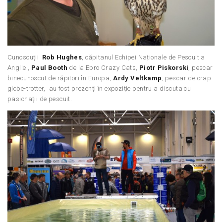
Cunoscuții
Rob Hughes
, căpitanul Echipei Naționale de Pescuit a
Angliei,
Paul Booth
de la Ebro Crazy Cats,
Piotr Piskorski
, pescar
binecunoscut de răpitori în Europa,
Ardy Veltkamp
, pescar de crap
globe-trotter, au fost prezenți în expoziție pentru a discuta cu
pasionații de pescuit.