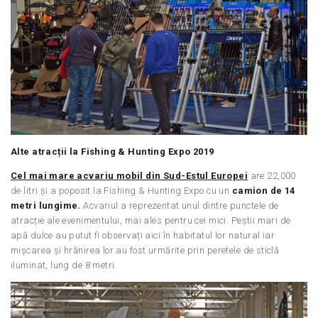
Alte atracții la Fishing & Hunting Expo 2019
Cel mai mare acvariu mobil din Sud-Estul Europei
are 22,000
de litri și a poposit la Fishing & Hunting Expo cu un
camion de 14
metri lungime.
Acvariul a reprezentat unul dintre punctele de
atracție ale evenimentului, mai ales pentru cei mici. Peștii mari de
apă dulce au putut fi observați aici în habitatul lor natural iar
mișcarea și hrănirea lor au fost urmărite prin peretele de sticlă
iluminat, lung de 8 metri.