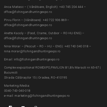
Anca Matiesc – ( Vânătoare, English): +40 745 204 444 –
office@fishingandhuntingexpo.ro
Pirvu Florin – (Vânătoare): +40 722 936 869 –
office@fishingandhuntingexpo.ro
Anette Kasoly – (Food, Crame, Outdoor – RO-HU-ENG) –
office@fishingandhuntingexpo.ro
Nina Morar – (Pescuit – RO – HU – ENG): +40 743 040 018 –
nina.morar@fishingandhuntingexpo.ro
Email: info@fishingandhuntingexpo.ro
Complex expozitional ROMEXPO,PAVILION B1,Blv.Marasti nr.65-67 |
Bucuresti
Strada Călărașilor 15 | Oradea, RO-410195
Marketing/Media:
0040-743-040-018
e-mail: marketing@fishingandhuntingexpo.ro