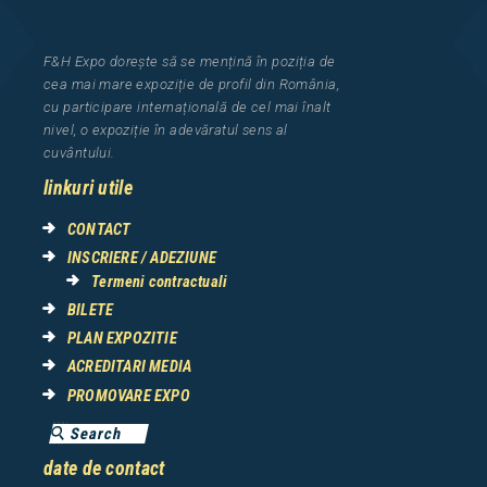
F&H Expo
dorește să se mențină în poziția de
cea
mai mar
e
expozi
ț
i
e
de profil din Rom
â
nia
,
cu participare interna
ț
ional
ă
de cel mai
î
nalt
nivel, o expozi
ț
ie
î
n adev
ă
ratul sens al
cuv
â
ntului.
linkuri utile
CONTACT
INSCRIERE / ADEZIUNE
Termeni contractuali
BILETE
PLAN EXPOZITIE
ACREDITARI MEDIA
PROMOVARE EXPO
date de contact