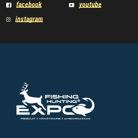
facebook
youtube
instagram