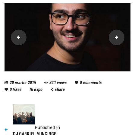
DJ-Gabriel-M
djgabri
20 martie 2019
341
views
0
comments
0
likes
fh expo
share
Published in
DJ GABRIEL M INCINGE