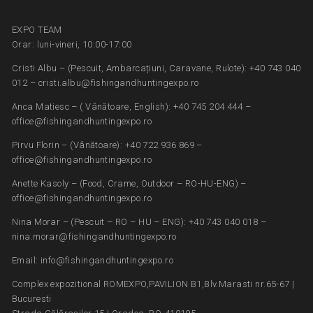
EXPO TEAM
Orar: luni-vineri, 10:00-17:00
Cristi Albu – (Pescuit, Ambarcațiuni, Caravane, Rulote): +40 743 040
012 – cristi.albu@fishingandhuntingexpo.ro
Anca Matiesc – ( Vânătoare, English): +40 745 204 444 –
office@fishingandhuntingexpo.ro
Pirvu Florin – (Vânătoare): +40 722 936 869 –
office@fishingandhuntingexpo.ro
Anette Kasoly – (Food, Crame, Outdoor – RO-HU-ENG) –
office@fishingandhuntingexpo.ro
Nina Morar – (Pescuit – RO – HU – ENG): +40 743 040 018 –
nina.morar@fishingandhuntingexpo.ro
Email: info@fishingandhuntingexpo.ro
Complex expozitional ROMEXPO,PAVILION B1,Blv.Marasti nr.65-67 |
Bucuresti