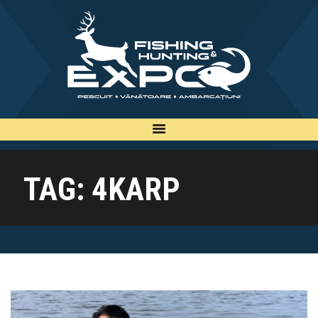
INFO
INSCRIERE
TARIFE
BILETE
PLAN
TAG: 4KARP
EXPOZANTI
EDITII
CONTACT
EN