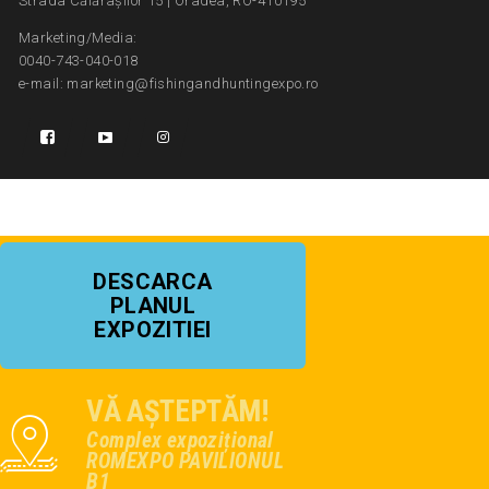
Strada Călărașilor 15 | Oradea, RO-410195
Marketing/Media:
0040-743-040-018
e-mail: marketing@fishingandhuntingexpo.ro
DESCARCA
PLANUL
EXPOZITIEI
VĂ AȘTEPTĂM!
Complex expozițional
ROMEXPO PAVILIONUL
B1