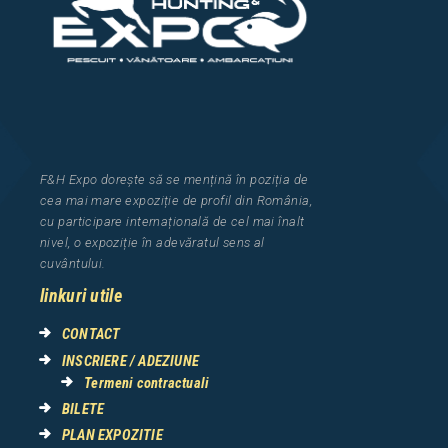
F&H Expo
dorește să se mențină în poziția de
cea
mai mar
e
expozi
ț
i
e
de profil din Rom
â
nia
,
cu participare interna
ț
ional
ă
de cel mai
î
nalt
nivel, o expozi
ț
ie
î
n adev
ă
ratul sens al
cuv
â
ntului.
linkuri utile
CONTACT
INSCRIERE / ADEZIUNE
Termeni contractuali
BILETE
PLAN EXPOZITIE