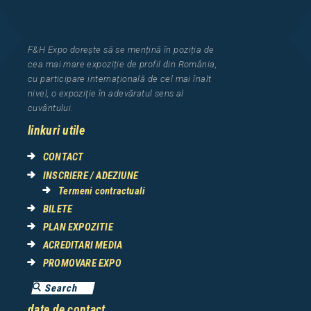
F&H Expo
dorește să se mențină în poziția de
cea
mai mar
e
expozi
ț
i
e
de profil din Rom
â
nia
,
cu participare interna
ț
ional
ă
de cel mai
î
nalt
nivel, o expozi
ț
ie
î
n adev
ă
ratul sens al
cuv
â
ntului.
linkuri utile
CONTACT
INSCRIERE / ADEZIUNE
Termeni contractuali
BILETE
PLAN EXPOZITIE
ACREDITARI MEDIA
PROMOVARE EXPO
date de contact