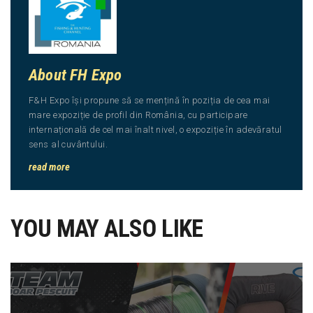
About FH Expo
F&H Expo își propune să se mențină în poziția de cea mai
mare expoziție de profil din România, cu participare
internațională de cel mai înalt nivel, o expoziție în adevăratul
sens al cuvântului.
read more
YOU MAY ALSO LIKE