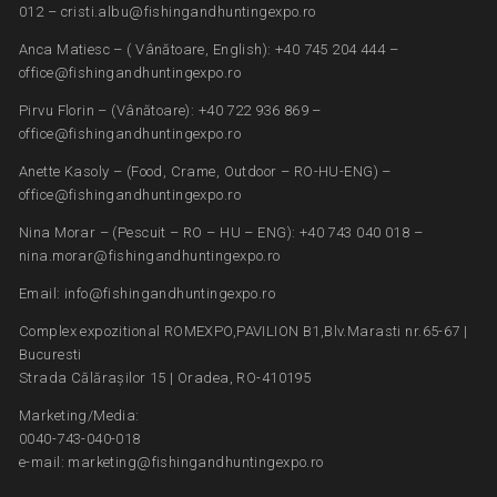
012 – cristi.albu@fishingandhuntingexpo.ro
Anca Matiesc – ( Vânătoare, English): +40 745 204 444 –
office@fishingandhuntingexpo.ro
Pirvu Florin – (Vânătoare): +40 722 936 869 –
office@fishingandhuntingexpo.ro
Anette Kasoly – (Food, Crame, Outdoor – RO-HU-ENG) –
office@fishingandhuntingexpo.ro
Nina Morar – (Pescuit – RO – HU – ENG): +40 743 040 018 –
nina.morar@fishingandhuntingexpo.ro
Email: info@fishingandhuntingexpo.ro
Complex expozitional ROMEXPO,PAVILION B1,Blv.Marasti nr.65-67 |
Bucuresti
Strada Călărașilor 15 | Oradea, RO-410195
Marketing/Media:
0040-743-040-018
e-mail: marketing@fishingandhuntingexpo.ro