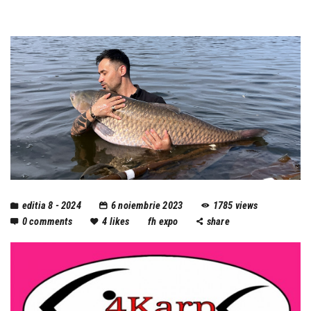
editia 8 - 2024
6 noiembrie 2023
1785
views
0
comments
4
likes
fh expo
share