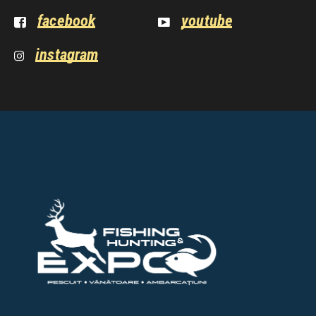
facebook
youtube
instagram