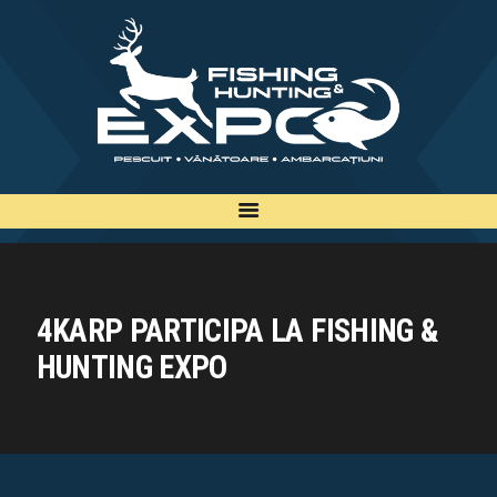
INFO
INSCRIERE
TARIFE
BILETE
PLAN
EXPOZANTI
EDITII
4KARP PARTICIPA LA FISHING &
CONTACT
HUNTING EXPO
EN