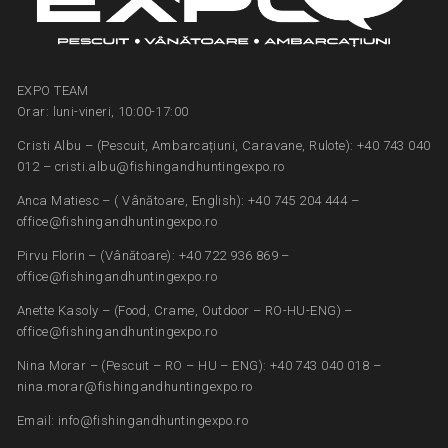
EXPO TEAM
Orar: luni-vineri, 10:00-17:00
Cristi Albu – (Pescuit, Ambarcațiuni, Caravane, Rulote): +40 743 040
012 – cristi.albu@fishingandhuntingexpo.ro
Anca Matiesc – ( Vânătoare, English): +40 745 204 444 –
office@fishingandhuntingexpo.ro
Pirvu Florin – (Vânătoare): +40 722 936 869 –
office@fishingandhuntingexpo.ro
Anette Kasoly – (Food, Crame, Outdoor – RO-HU-ENG) –
office@fishingandhuntingexpo.ro
Nina Morar – (Pescuit – RO – HU – ENG): +40 743 040 018 –
nina.morar@fishingandhuntingexpo.ro
Email: info@fishingandhuntingexpo.ro