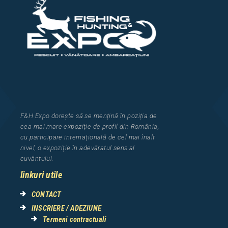
F&H Expo
dorește să se mențină în poziția de
cea
mai mar
e
expozi
ț
i
e
de profil din Rom
â
nia
,
cu participare interna
ț
ional
ă
de cel mai
î
nalt
nivel, o expozi
ț
ie
î
n adev
ă
ratul sens al
cuv
â
ntului.
linkuri utile
CONTACT
INSCRIERE / ADEZIUNE
Termeni contractuali