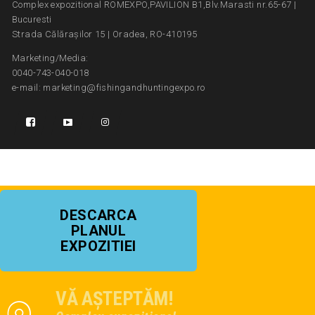
Complex expozitional ROMEXPO,PAVILION B1,Blv.Marasti nr.65-67 |
Bucuresti
Strada Călărașilor 15 | Oradea, RO-410195
Marketing/Media:
0040-743-040-018
e-mail: marketing@fishingandhuntingexpo.ro
DESCARCA
PLANUL
EXPOZITIEI
VĂ AȘTEPTĂM!