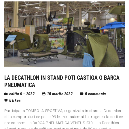
LA DECATHLON IN STAND POTI CASTIGA O BARCA
PNEUMATICA
editia 6 – 2022
10 martie 2022
0
comments
0
likes
Participa la TOMBOLA SPORTIVA, organizata in standul Decathlon
si la cumparaturi de peste 99 lei intri automat la tragerea la sorti ce
are ca premiu o BARCA PNEUMATICA VENTUS 230 La Decathlon
găsești produse de calitate, pentru mai mult de 80 de sporturi