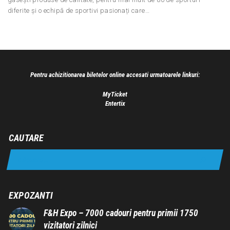
diferite și o echipă de sportivi pasionați care…
Pentru achizitionarea biletelor online accesati urmatoarele linkuri:
MyTicket
Entertix
CAUTARE
EXPOZANTI
F&H Expo – 7000 cadouri pentru primii 1750
vizitatori zilnici