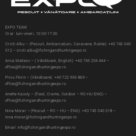
EXPO TEAM
Orar: luni-vineri, 10:00-17:00
Cristi Albu – (Pescuit, Ambarcațiuni, Caravane, Rulote): +40 743 040
012 – cristi.albu@fishingandhuntingexpo.ro
Anca Matiesc – ( Vânătoare, English): +40 745 204 444 –
office@fishingandhuntingexpo.ro
Pirvu Florin – (Vânătoare): +40 722 936 869 –
office@fishingandhuntingexpo.ro
Anette Kasoly – (Food, Crame, Outdoor – RO-HU-ENG) –
office@fishingandhuntingexpo.ro
Nina Morar – (Pescuit – RO – HU – ENG): +40 743 040 018 –
nina.morar@fishingandhuntingexpo.ro
Email: info@fishingandhuntingexpo.ro