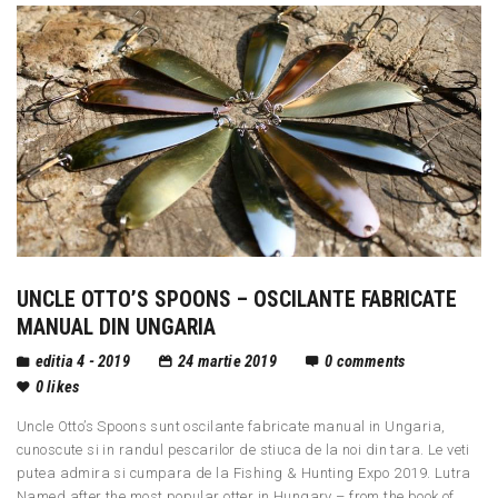
UNCLE OTTO’S SPOONS – OSCILANTE FABRICATE
MANUAL DIN UNGARIA
editia 4 - 2019
24 martie 2019
0
comments
0
likes
Uncle Otto’s Spoons sunt oscilante fabricate manual in Ungaria,
cunoscute si in randul pescarilor de stiuca de la noi din tara. Le veti
putea admira si cumpara de la Fishing & Hunting Expo 2019. Lutra
Named after the most popular otter in Hungary – from the book of