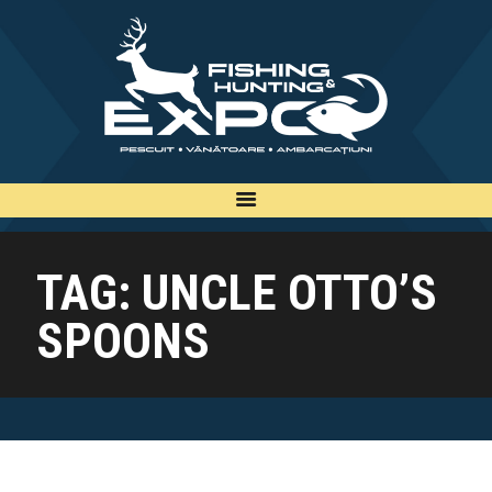
INFO
INSCRIERE
TARIFE
BILETE
PLAN
TAG: UNCLE OTTO’S
EXPOZANTI
SPOONS
EDITII
CONTACT
EN