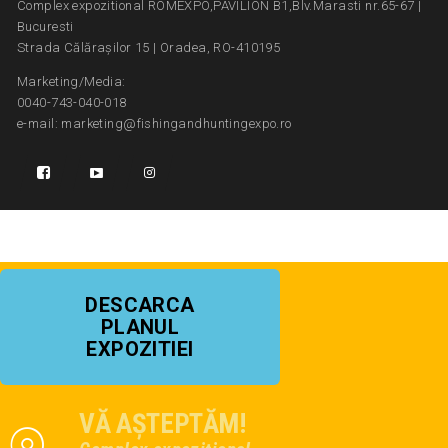
Complex expozitional ROMEXPO,PAVILION B1,Blv.Marasti nr.65-67 |
Bucuresti
Strada Călărașilor 15 | Oradea, RO-410195
Marketing/Media:
0040-743-040-018
e-mail: marketing@fishingandhuntingexpo.ro
DESCARCA
PLANUL
EXPOZITIEI
VĂ AȘTEPTĂM!