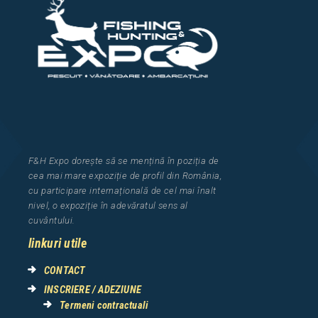
F&H Expo
dorește să se mențină în poziția de
cea
mai mar
e
expozi
ț
i
e
de profil din Rom
â
nia
,
cu participare interna
ț
ional
ă
de cel mai
î
nalt
nivel, o expozi
ț
ie
î
n adev
ă
ratul sens al
cuv
â
ntului.
linkuri utile
CONTACT
INSCRIERE / ADEZIUNE
Termeni contractuali