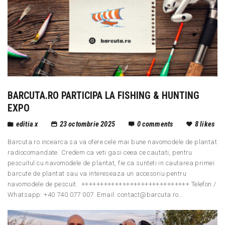
BARCUTA.RO PARTICIPA LA FISHING & HUNTING
EXPO
editia x
23 octombrie 2025
0
comments
8
likes
Barcuta.ro incearca sa va ofere cele mai bune navomodele de plantat
radiocomandate. Credem ca veti gasi ceea ce cautati, pentru
pescuitul cu navomodele de plantat, fie ca sunteti in cautarea primei
barcute de plantat sau va intereseaza un accesoriu pentru
navomodele de pescuit. +++++++++++++++++++++++++++++ Telefon /
Whatsapp: +40 740 077 007 Email: contact@barcuta.ro…