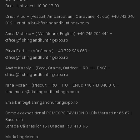
Orar: luni-vineri, 10:00-17:00
Cristi Albu – (Pescuit, Ambarcațiuni, Caravane, Rulote): +40 743 040
012 – cristi.albu@fishingandhuntingexpo.ro
Anca Matiesc – ( Vânătoare, English): +40 745 204 444 –
office@fishingandhuntingexpo.ro
Pirvu Florin – (Vânătoare): +40 722 936 869 –
office@fishingandhuntingexpo.ro
Anette Kasoly – (Food, Crame, Outdoor – RO-HU-ENG) –
office@fishingandhuntingexpo.ro
Nina Morar – (Pescuit – RO – HU – ENG): +40 743 040 018 –
nina.morar@fishingandhuntingexpo.ro
Email: info@fishingandhuntingexpo.ro
Complex expozitional ROMEXPO,PAVILION B1,Blv.Marasti nr.65-67 |
Bucuresti
Strada Călărașilor 15 | Oradea, RO-410195
Marketing/Media: