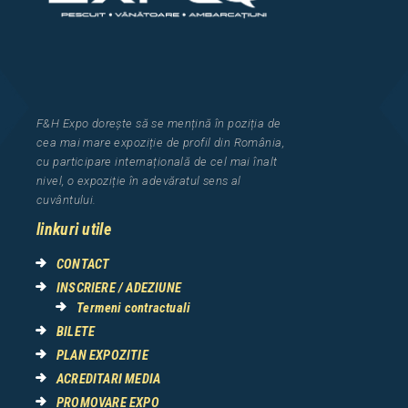
F&H Expo
dorește să se mențină în poziția de
cea
mai mar
e
expozi
ț
i
e
de profil din Rom
â
nia
,
cu participare interna
ț
ional
ă
de cel mai
î
nalt
nivel, o expozi
ț
ie
î
n adev
ă
ratul sens al
cuv
â
ntului.
linkuri utile
CONTACT
INSCRIERE / ADEZIUNE
Termeni contractuali
BILETE
PLAN EXPOZITIE
ACREDITARI MEDIA
PROMOVARE EXPO