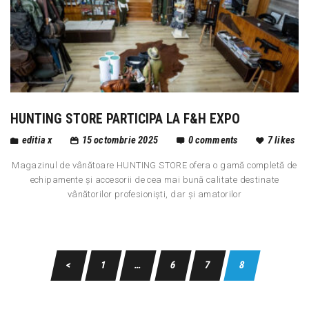
HUNTING STORE PARTICIPA LA F&H EXPO
editia x
15 octombrie 2025
0
comments
7
likes
Magazinul de vânătoare HUNTING STORE ofera o gamă completă de
echipamente și accesorii de cea mai bună calitate destinate
vânătorilor profesioniști, dar și amatorilor
<
1
…
6
7
8