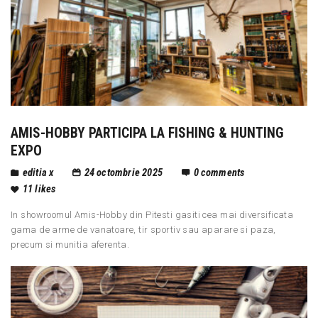
AMIS-HOBBY PARTICIPA LA FISHING & HUNTING
EXPO
editia x
24 octombrie 2025
0
comments
11
likes
In showroomul Amis-Hobby din Pitesti gasiti cea mai diversificata
gama de arme de vanatoare, tir sportiv sau aparare si paza,
precum si munitia aferenta.