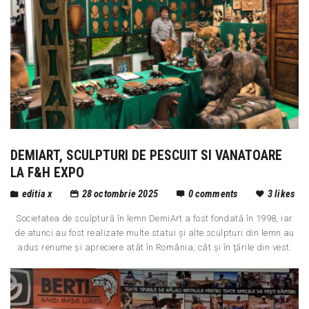
DEMIART, SCULPTURI DE PESCUIT SI VANATOARE
LA F&H EXPO
editia x
28 octombrie 2025
0
comments
3
likes
Societatea de sculptură în lemn DemiArt a fost fondată în 1998, iar
de atunci au fost realizate multe statui şi alte sculpturi din lemn au
adus renume şi apreciere atât în România, cât și în ţările din vest.