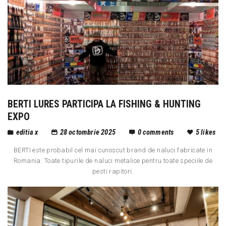
BERTI LURES PARTICIPA LA FISHING & HUNTING
EXPO
editia x
28 octombrie 2025
0
comments
5
likes
BERTI este probabil cel mai cunoscut brand de naluci fabricate in
Romania. Toate tipurile de naluci metalice pentru toate speciile de
pesti rapitori.