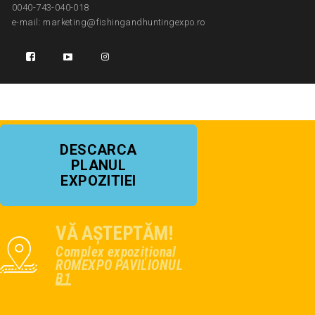
0040-743-040-018
e-mail: marketing@fishingandhuntingexpo.ro
DESCARCA
PLANUL
EXPOZITIEI
VĂ AȘTEPTĂM!
Complex expozițional
ROMEXPO PAVILIONUL
B1