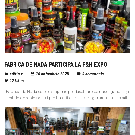
FABRICA DE NADA PARTICIPA LA F&H EXPO
editia x
16 octombrie 2025
0
comments
12
likes
Fabrica de Nadă este o companie producătoare de nade, gândite și
testate de profesioniști pentru a-ți oferi succes garantat la pescuit!