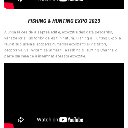
FISHING & HUNTING EXPO 2023
Ajunsă la cea de-a șaptea ediție, expoziția dedicată pescarilor,
vânătorilor și iubitorilor de ieșit în natură, Fishing & Hunting Expo, a
reunit sub același acoperiș numeroși expozanți și vizitatori,
deopotrivă. Vă invitam să urmăriți la Fishing & Hunting Channel o
parte din ceea ce a însemnat această expoziție.