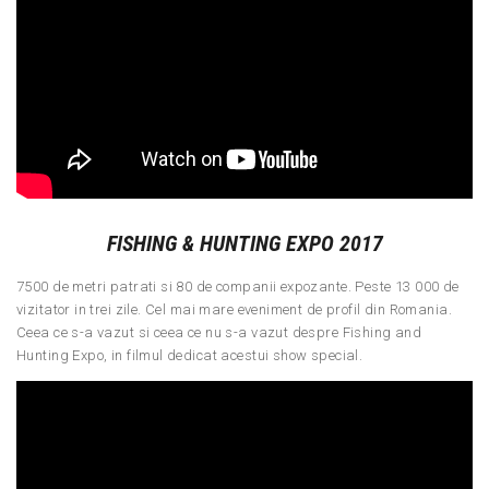
FISHING & HUNTING EXPO 2017
7500 de metri patrati si 80 de companii expozante. Peste 13 000 de
vizitator in trei zile. Cel mai mare eveniment de profil din Romania.
Ceea ce s-a vazut si ceea ce nu s-a vazut despre Fishing and
Hunting Expo, in filmul dedicat acestui show special.