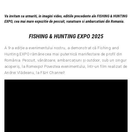
Va invitam sa urmariti, in imagini video, editiile precedente ale FISHING & HUNTING
EXPO, cea mai mare expozitie de pescuit, vanatoare si ambarcatiuni din Romania.
FISHING & HUNTING EXPO 2025
A 9-a ediție a evenimentului nostru, a demonstrat că Fishing and
Hunting EXPO rămâne cea mai puternică manifestare de profil din
România. Pescuit, vânătoare, ambarcațiuni și outdoor, sub un singur
acoperiș, la Romexpo! Povestea evenimentului, într-un film realizat de
Andrei Vlădeanu, la F&H Channel!