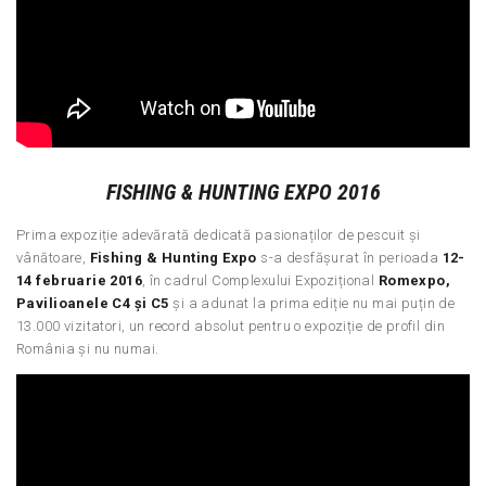
FISHING & HUNTING EXPO 2016
Prima expoziție adevărată dedicată pasionaților de pescuit și
vânătoare,
Fishing & Hunting Expo
s-a desfășurat în perioada
12-
14 februarie 2016
, în cadrul Complexului Expozițional
Romexpo,
Pavilioanele C4 și C5
și a adunat la prima ediție nu mai puțin de
13.000 vizitatori, un record absolut pentru o expoziție de profil din
România și nu numai.