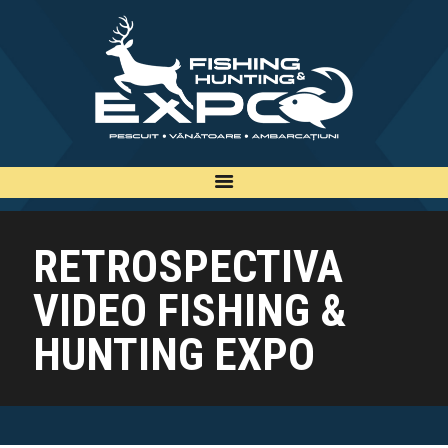
INFO
INSCRIERE
TARIFE
BILETE
PLAN
RETROSPECTIVA
EXPOZANTI
VIDEO FISHING &
EDITII
CONTACT
HUNTING EXPO
EN