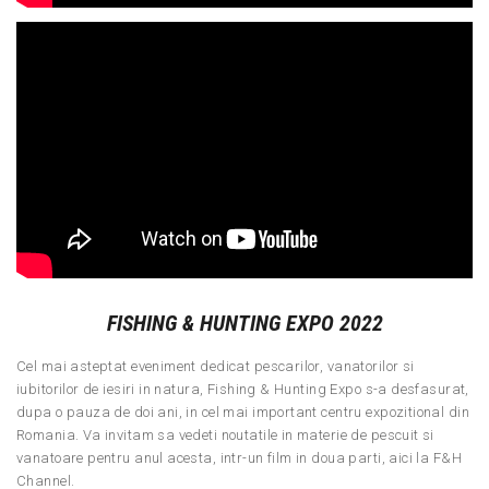
FISHING & HUNTING EXPO 2022
Cel mai asteptat eveniment dedicat pescarilor, vanatorilor si
iubitorilor de iesiri in natura, Fishing & Hunting Expo s-a desfasurat,
dupa o pauza de doi ani, in cel mai important centru expozitional din
Romania. Va invitam sa vedeti noutatile in materie de pescuit si
vanatoare pentru anul acesta, intr-un film in doua parti, aici la F&H
Channel.