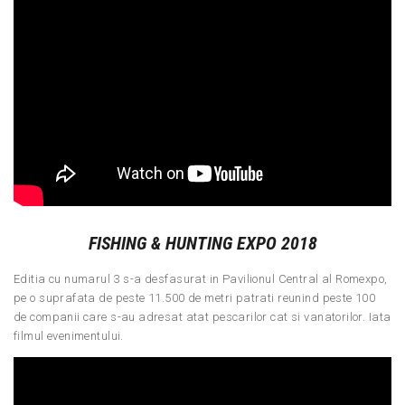
FISHING & HUNTING EXPO 2018
Editia cu numarul 3 s-a desfasurat in Pavilionul Central al Romexpo,
pe o suprafata de peste 11.500 de metri patrati reunind peste 100
de companii care s-au adresat atat pescarilor cat si vanatorilor. Iata
filmul evenimentului.