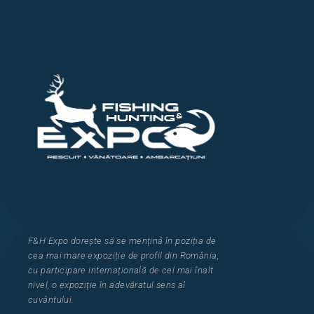
F&H Expo
dorește să se mențină în poziția de
cea
mai mar
e
expozi
ț
i
e
de profil din Rom
â
nia
,
cu participare interna
ț
ional
ă
de cel mai
î
nalt
nivel, o expozi
ț
ie
î
n adev
ă
ratul sens al
cuv
â
ntului.