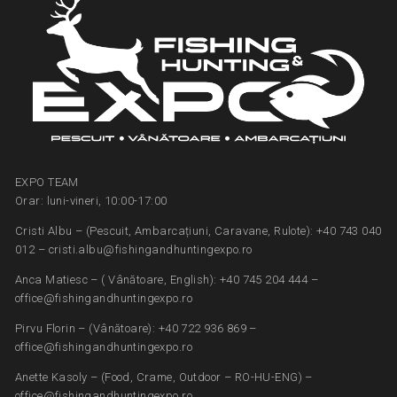
EXPO TEAM
Orar: luni-vineri, 10:00-17:00
Cristi Albu – (Pescuit, Ambarcațiuni, Caravane, Rulote): +40 743 040
012 – cristi.albu@fishingandhuntingexpo.ro
Anca Matiesc – ( Vânătoare, English): +40 745 204 444 –
office@fishingandhuntingexpo.ro
Pirvu Florin – (Vânătoare): +40 722 936 869 –
office@fishingandhuntingexpo.ro
Anette Kasoly – (Food, Crame, Outdoor – RO-HU-ENG) –
office@fishingandhuntingexpo.ro