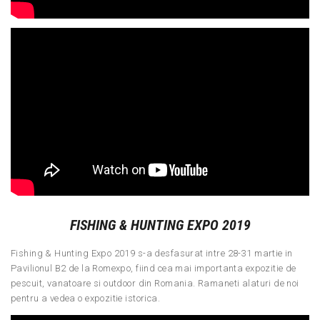
FISHING & HUNTING EXPO 2019
Fishing & Hunting Expo 2019 s-a desfasurat intre 28-31 martie in
Pavilionul B2 de la Romexpo, fiind cea mai importanta expozitie de
pescuit, vanatoare si outdoor din Romania. Ramaneti alaturi de noi
pentru a vedea o expozitie istorica.