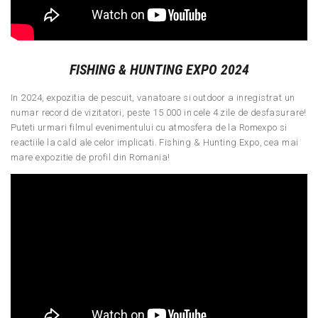
FISHING & HUNTING EXPO 2024
In 2024, expozitia de pescuit, vanatoare si outdoor a inregistrat un
numar record de vizitatori, peste 15 000 in cele 4 zile de desfasurare!
Puteti urmari filmul evenimentului cu atmosfera de la Romexpo si
reactiile la cald ale celor implicati. Fishing & Hunting Expo, cea mai
mare expozitie de profil din Romania!