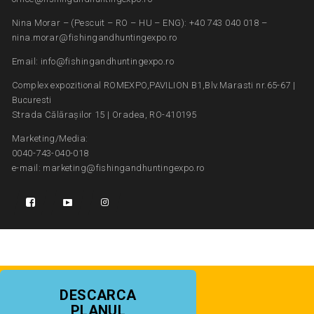
Nina Morar – (Pescuit – RO – HU – ENG): +40 743 040 018 –
nina.morar@fishingandhuntingexpo.ro
Email: info@fishingandhuntingexpo.ro
Complex expozitional ROMEXPO,PAVILION B1,Blv.Marasti nr.65-67 |
Bucuresti
Strada Călărașilor 15 | Oradea, RO-410195
Marketing/Media:
0040-743-040-018
e-mail: marketing@fishingandhuntingexpo.ro
DESCARCA
PLANUL