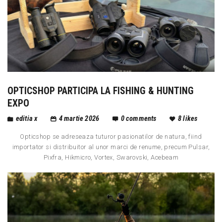
OPTICSHOP PARTICIPA LA FISHING & HUNTING
EXPO
editia x
4 martie 2026
0
comments
8
likes
Opticshop se adreseaza tuturor pasionatilor de natura, fiind
importator si distribuitor al unor marci de renume, precum Pulsar,
Pixfra, Hikmicro, Vortex, Swarovski, Acebeam