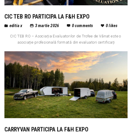
CIC TEB RO PARTICIPA LA F&H EXPO
editia x
3 martie 2026
0
comments
0
likes
CIC TEB RO – Asociația Evaluatorilor de Trofee de Vânat este o
asociație profesională formată din evaluatori certificați
CARRYVAN PARTICIPA LA F&H EXPO