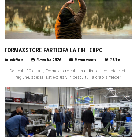
FORMAXSTORE PARTICIPA LA F&H EXPO
editia x
3 martie 2026
0
comments
1
like
De peste 30 de ani, Formaxstore este unul dintre liderii pieței din
regiune, specializat exclusiv în pescuitul la crap și feeder.