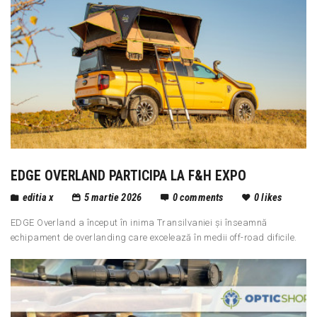
EDGE OVERLAND PARTICIPA LA F&H EXPO
editia x
5 martie 2026
0
comments
0
likes
EDGE Overland a început în inima Transilvaniei și înseamnă
echipament de overlanding care excelează în medii off-road dificile.