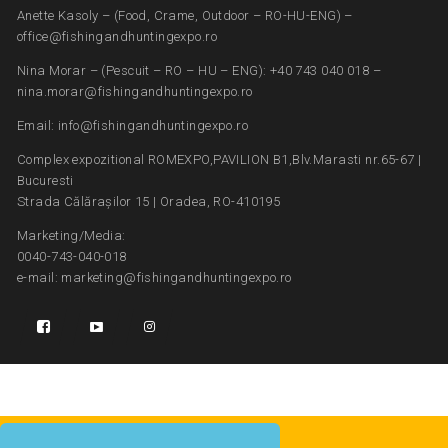
Anette Kasoly – (Food, Crame, Outdoor – RO-HU-ENG) –
office@fishingandhuntingexpo.ro
Nina Morar – (Pescuit – RO – HU – ENG): +40 743 040 018 –
nina.morar@fishingandhuntingexpo.ro
Email: info@fishingandhuntingexpo.ro
Complex expozitional ROMEXPO,PAVILION B1,Blv.Marasti nr.65-67 |
Bucuresti
Strada Călărașilor 15 | Oradea, RO-410195
Marketing/Media:
0040-743-040-018
e-mail: marketing@fishingandhuntingexpo.ro