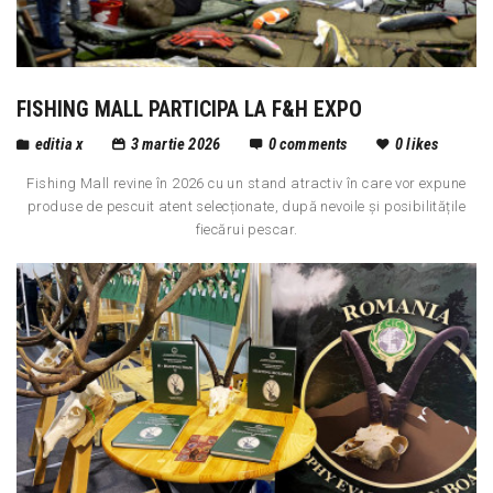
FISHING MALL PARTICIPA LA F&H EXPO
editia x
3 martie 2026
0
comments
0
likes
Fishing Mall revine în 2026 cu un stand atractiv în care vor expune
produse de pescuit atent selecționate, după nevoile și posibilitățile
fiecărui pescar.