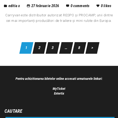
editia x
27 februarie 2026
0
comments
0
likes
Carryvan este distribuitor autorizat RESPO și PROCAMP, unii dintre
cei mai importanți producători de trailere și mini rulote din Europa.
1
2
3
…
8
>
Pentru achizitionarea biletelor online accesati urmatoarele linkuri:
MyTicket
Entertix
CAUTARE