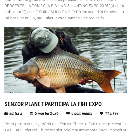
DEOSEBITE LA TOMBOLA FISHING & HUNTING EXPO 2026” („Loteria
publicitară”) este FISHING&HUNTING EXPO cu sediul în Oradea, str.
Călărașilor nr. 15, jud. Bihor, având numărul de ordine în…
SENZOR PLANET PARTICIPA LA F&H EXPO
editia x
5 martie 2026
0
comments
11
likes
De la prima ediție și până azi, Senzor Planet a fost mereu prezent la
F&H EXPO, oferindu-le pescarilor cele mai inovatoare nade, momeli și