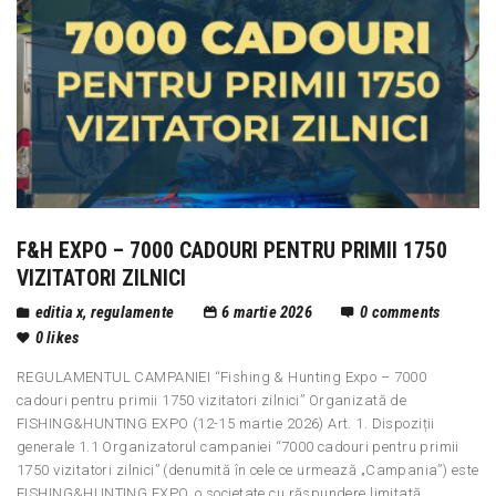
F&H EXPO – 7000 CADOURI PENTRU PRIMII 1750
VIZITATORI ZILNICI
editia x
,
regulamente
6 martie 2026
0
comments
0
likes
REGULAMENTUL CAMPANIEI “Fishing & Hunting Expo – 7000
cadouri pentru primii 1750 vizitatori zilnici” Organizată de
FISHING&HUNTING EXPO (12-15 martie 2026) Art. 1. Dispoziții
generale 1.1 Organizatorul campaniei “7000 cadouri pentru primii
1750 vizitatori zilnici” (denumită în cele ce urmează „Campania”) este
FISHING&HUNTING EXPO, o societate cu răspundere limitată