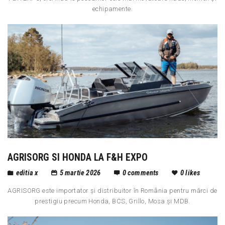
echipamente.
AGRISORG SI HONDA LA F&H EXPO
editia x
5 martie 2026
0
comments
0
likes
AGRISORG este importator și distribuitor în România pentru mărci de
prestigiu precum Honda, BCS, Grillo, Mosa și MDB.