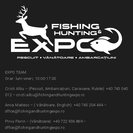
EXPO TEAM
Orar: luni-vineri, 10:00-17:00
Cristi Albu – (Pescuit, Ambarcațiuni, Caravane, Rulote): +40 743 040
012 – cristi.albu@fishingandhuntingexpo.ro
Anca Matiesc – ( Vânătoare, English): +40 745 204 444 –
office@fishingandhuntingexpo.ro
Pirvu Florin – (Vânătoare): +40 722 936 869 –
office@fishingandhuntingexpo.ro