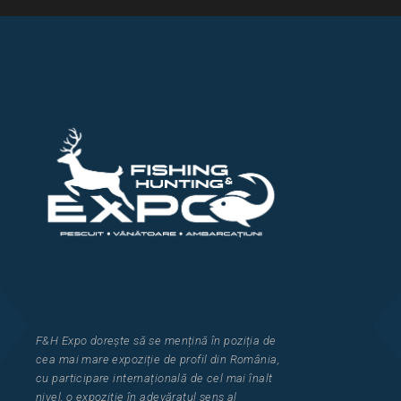
F&H Expo
dorește să se mențină în poziția de
cea
mai mar
e
expozi
ț
i
e
de profil din Rom
â
nia
,
cu participare interna
ț
ional
ă
de cel mai
î
nalt
nivel, o expozi
ț
ie
î
n adev
ă
ratul sens al