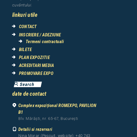
cuv
â
ntului.
linkuri utile
CONTACT
INSCRIERE / ADEZIUNE
Termeni contractuali
BILETE
PLAN EXPOZITIE
ACREDITARI MEDIA
PROMOVARE EXPO
date de contact
Complex expozițional ROMEXPO, PAVILION
B1
Blv. Mărăști, nr. 65-67, București
Detalii si rezervari
Nina Morar (Pescuit, website): +40 743