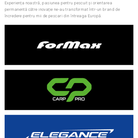
Experiența noastră, pasiunea pentru pescuit și orientarea
permanentă către inovație ne-au transformat într-un brand de
încredere pentru mii de pescari din întreaga Europă.