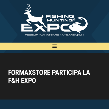
INFO
INSCRIERE
TARIFE
BILETE
PLAN
EXPOZANTI
EDITII
FORMAXSTORE PARTICIPA LA
CONTACT
F&H EXPO
EN