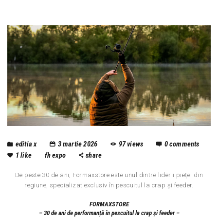
editia x
3 martie 2026
97
views
0
comments
1
like
fh expo
share
De peste 30 de ani, Formaxstore este unul dintre liderii pieței din
regiune, specializat exclusiv în pescuitul la crap și feeder.
FORMAXSTORE
– 30 de ani de performanță în pescuitul la crap și feeder –