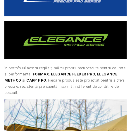
În portofoliul nostru regăsiți mărci proprii recunoscute pentru calitate
și performanță:
FORMAX
,
ELEGANCE FEEDER PRO
,
ELEGANCE
METHOD
și
CARP PRO
. Fiecare produs este proiectat pentru a oferi
precizie, rezistență și eficiență maximă, indiferent de condițiile de
pescuit.