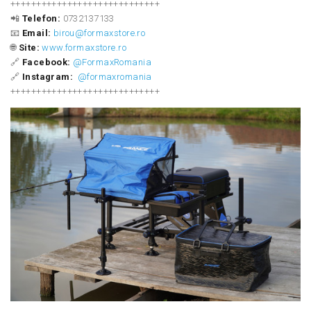
+++++++++++++++++++++++++++++
📲
Telefon:
0732137133
📧
Email:
birou@formaxstore.ro
🌐
Site:
www.formaxstore.ro
🔗
Facebook:
@FormaxRomania
🔗
Instagram:
@formaxromania
+++++++++++++++++++++++++++++