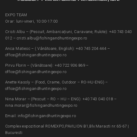
EXPO TEAM
Orar: luni-vineri, 10:00-17:00
Cristi Albu – (Pescuit, Ambarcațiuni, Caravane, Rulote): +40 743 040
012 – cristi.albu@fishingandhuntingexpo.ro
Anca Matiesc – ( Vânătoare, English): +40 745 204 444 –
office@fishingandhuntingexpo.ro
Pirvu Florin – (Vânătoare): +40 722 936 869 –
office@fishingandhuntingexpo.ro
Anette Kasoly – (Food, Crame, Outdoor – RO-HU-ENG) –
office@fishingandhuntingexpo.ro
Nina Morar – (Pescuit – RO – HU – ENG): +40 743 040 018 –
nina.morar@fishingandhuntingexpo.ro
Email: info@fishingandhuntingexpo.ro
Complex expozitional ROMEXPO,PAVILION B1,Blv.Marasti nr.65-67 |
Bucuresti