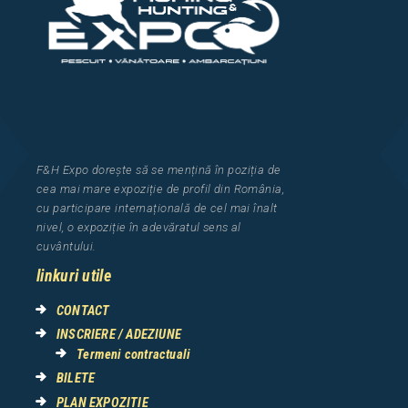
F&H Expo
dorește să se mențină în poziția de
cea
mai mar
e
expozi
ț
i
e
de profil din Rom
â
nia
,
cu participare interna
ț
ional
ă
de cel mai
î
nalt
nivel, o expozi
ț
ie
î
n adev
ă
ratul sens al
cuv
â
ntului.
linkuri utile
CONTACT
INSCRIERE / ADEZIUNE
Termeni contractuali
BILETE
PLAN EXPOZITIE