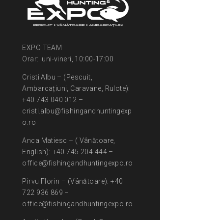
EXPO TEAM
Orar: luni-vineri, 10:00-17:00
Cristi Albu – (Pescuit,
Ambarcațiuni, Caravane, Rulote):
+40 743 040 012 –
cristi.albu@fishingandhuntingexp
o.ro
Anca Matiesc – ( Vânătoare,
English): +40 745 204 444 –
office@fishingandhuntingexpo.ro
Pirvu Florin – (Vânătoare): +40
722 936 869 –
office@fishingandhuntingexpo.ro