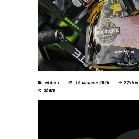
editia x
16 ianuarie 2026
2296
v
share