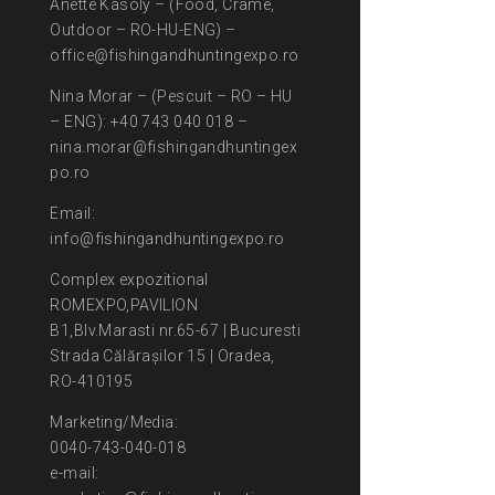
Anette Kasoly – (Food, Crame,
Outdoor – RO-HU-ENG) –
office@fishingandhuntingexpo.ro
Nina Morar – (Pescuit – RO – HU
– ENG): +40 743 040 018 –
nina.morar@fishingandhuntingex
po.ro
Email:
info@fishingandhuntingexpo.ro
Complex expozitional
ROMEXPO,PAVILION
B1,Blv.Marasti nr.65-67 | Bucuresti
Strada Călărașilor 15 | Oradea,
RO-410195
Marketing/Media:
0040-743-040-018
e-mail: