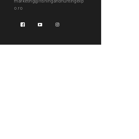
marketing@fishingandhuntingexp
o.ro