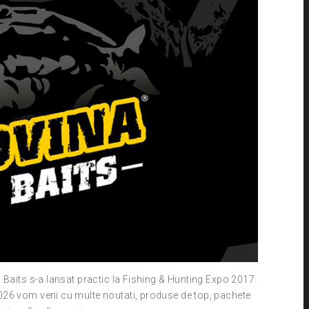
Baits s-a lansat practic la Fishing & Hunting Expo 2017.
2026 vom veni cu multe noutati, produse de top, pachete