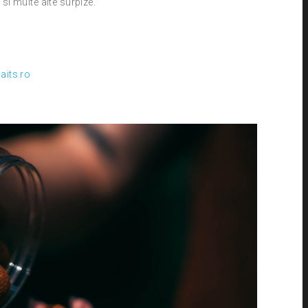
si multe alte surpize.
its.ro