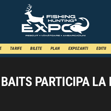
INFO
INSCRIERE
TARIFE
BILETE
PLAN
E
TARIFE
BILETE
PLAN
EXPOZANTI
EDITII
EXPOZANTI
EDITII
BAITS PARTICIPA LA
CONTACT
EN