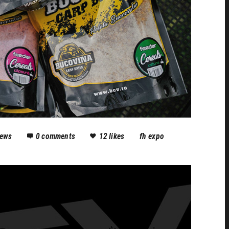
iews
0
comments
12
likes
fh expo