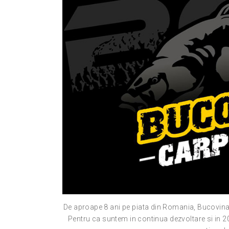
De aproape 8 ani pe piata din Romania, Bucovina 
Pentru ca suntem in continua dezvoltare si in 