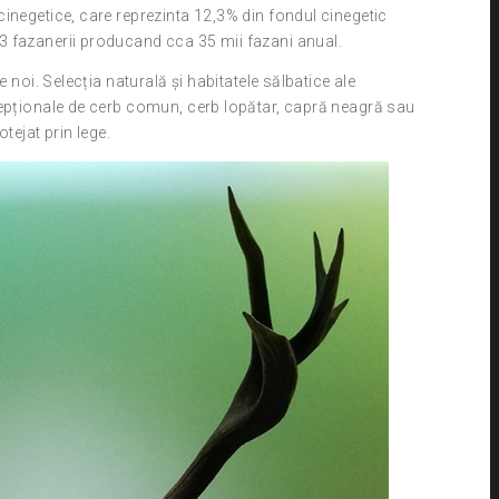
inegetice, care reprezinta 12,3% din fondul cinegetic
3 fazanerii producand cca 35 mii fazani anual.
 noi. Selecția naturală și habitatele sălbatice ale
cepționale de cerb comun, cerb lopătar, capră neagră sau
otejat prin lege.