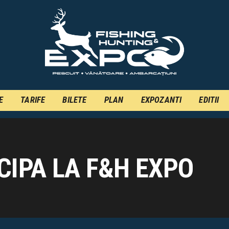
INFO
INSCRIERE
TARIFE
BILETE
PLAN
E
TARIFE
BILETE
PLAN
EXPOZANTI
EDITII
EXPOZANTI
EDITII
CIPA LA F&H EXPO
CONTACT
EN