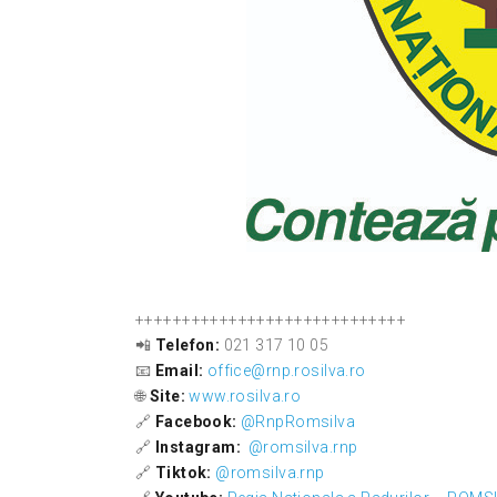
+++++++++++++++++++++++++++++
📲
Telefon:
021 317 10 05
📧
Email:
office@rnp.rosilva.ro
🌐
Site:
www.rosilva.ro
🔗
Facebook:
@RnpRomsilva
🔗
Instagram:
@romsilva.rnp
🔗
Tiktok:
@romsilva.rnp