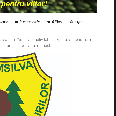
views
0
comments
4
likes
fh expo
stat, desfăsoara o activitate relevanta si intensa si in
culturii, respectiv salmoniculturii.