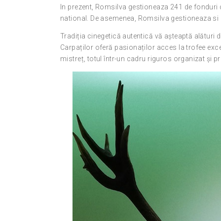
In prezent, Romsilva gestioneaza 241 de fonduri c
national. De asemenea, Romsilva gestioneaza si 
Tradiția cinegetică autentică vă așteaptă alături de
Carpaților oferă pasionaților acces la trofee ex
mistreț, totul într-un cadru riguros organizat și pr