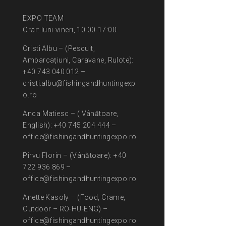
EXPO TEAM
Orar: luni-vineri, 10:00-17:00
Cristi Albu – (Pescuit,
Ambarcațiuni, Caravane, Rulote):
+40 743 040 012 –
cristi.albu@fishingandhuntingexp
o.ro
Anca Matiesc – ( Vânătoare,
English): +40 745 204 444 –
office@fishingandhuntingexpo.ro
Pirvu Florin – (Vânătoare): +40
722 936 869 –
office@fishingandhuntingexpo.ro
Anette Kasoly – (Food, Crame,
Outdoor – RO-HU-ENG) –
office@fishingandhuntingexpo.ro