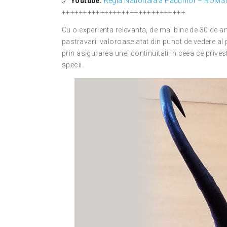
🔗
Youtube:
Regia Nationala a Padurilor – ROMS
+++++++++++++++++++++++++++++
Cu o experienta relevanta, de mai bine de 30 de a
pastravarii valoroase atat din punct de vedere al 
prin asigurarea unei continuitati in ceea ce prive
specii.