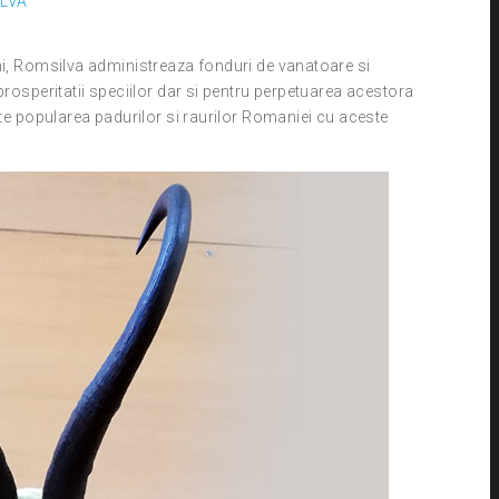
ILVA
ni, Romsilva administreaza fonduri de vanatoare si
prosperitatii speciilor dar si pentru perpetuarea acestora
ste popularea padurilor si raurilor Romaniei cu aceste