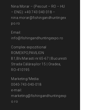
Nina Morar – (Pescuit – RO – HU
– ENG): +40 743 040 018 –
nina.morar@fishingandhuntingex
po.ro
Email:
info@fishingandhuntingexpo.ro
Complex expozitional
ROMEXPO,PAVILION
B1,Blv.Marasti nr.65-67 | Bucuresti
Strada Călărașilor 15 | Oradea,
RO-410195
Marketing/Media:
0040-743-040-018
e-mail:
marketing@fishingandhuntingexp
o.ro