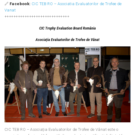
🔗
Facebook:
CIC TEB RO – Asociatia Evaluatorilor de Trofee de
Vanat
+++++++++++++++++++++++++++++
CIC Trophy Evaluation Board România
Asocia
ț
ia Evaluatorilor de Trofee de V
â
nat
CIC TEB RO – Asociația Evaluatorilor de Trofee de Vânat este o