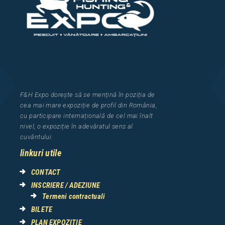
F&H Expo
dorește să se mențină în poziția de
cea
mai mar
e
expozi
ț
i
e
de profil din Rom
â
nia
,
cu participare interna
ț
ional
ă
de cel mai
î
nalt
nivel, o expozi
ț
ie
î
n adev
ă
ratul sens al
cuv
â
ntului.
linkuri utile
CONTACT
INSCRIERE / ADEZIUNE
Termeni contractuali
BILETE
PLAN EXPOZITIE