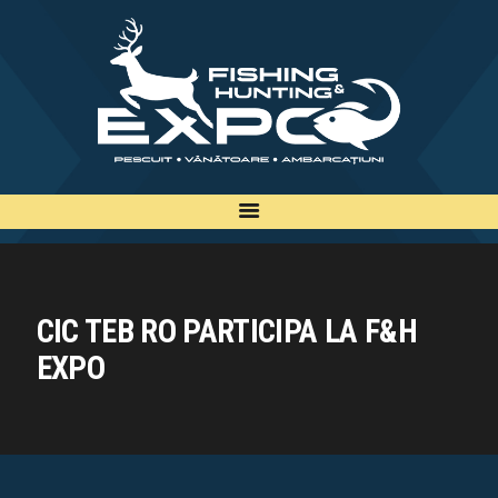
INFO
INSCRIERE
TARIFE
BILETE
PLAN
EXPOZANTI
EDITII
CIC TEB RO PARTICIPA LA F&H
CONTACT
EXPO
EN