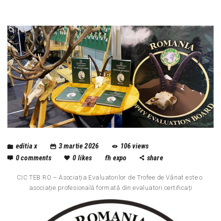
editia x
3 martie 2026
106
views
0
comments
0
likes
fh expo
share
CIC TEB RO – Asociația Evaluatorilor de Trofee de Vânat este o
asociație profesională formată din evaluatori certificați