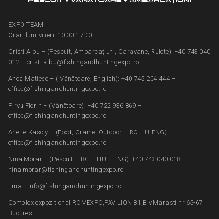
EXPO TEAM
Orar: luni-vineri, 10:00-17:00
Cristi Albu – (Pescuit, Ambarcațiuni, Caravane, Rulote): +40 743 040
012 – cristi.albu@fishingandhuntingexpo.ro
Anca Matiesc – ( Vânătoare, English): +40 745 204 444 –
office@fishingandhuntingexpo.ro
Pirvu Florin – (Vânătoare): +40 722 936 869 –
office@fishingandhuntingexpo.ro
Anette Kasoly – (Food, Crame, Outdoor – RO-HU-ENG) –
office@fishingandhuntingexpo.ro
Nina Morar – (Pescuit – RO – HU – ENG): +40 743 040 018 –
nina.morar@fishingandhuntingexpo.ro
Email: info@fishingandhuntingexpo.ro
Complex expozitional ROMEXPO,PAVILION B1,Blv.Marasti nr.65-67 |
Bucuresti