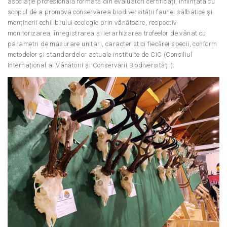
asociație profesională formată din evaluatori certificați, înființată cu
scopul de a promova conservarea biodiversității faunei sălbatice și
menținerii echilibrului ecologic prin vânătoare, respectiv
monitorizarea, înregistrarea și ierarhizarea trofeelor de vânat cu
parametri de măsurare unitari, caracteristici fiecărei specii, conform
metodelor și standardelor actuale instituite de CIC (Consiliul
Internațional al Vânătorii și Conservării Biodiversității).