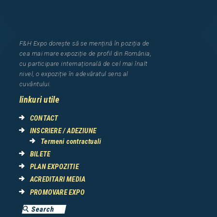
F&H Expo
dorește să se mențină în poziția de
cea
mai mar
e
expozi
ț
i
e
de profil din Rom
â
nia
,
cu participare interna
ț
ional
ă
de cel mai
î
nalt
nivel, o expozi
ț
ie
î
n adev
ă
ratul sens al
cuv
â
ntului.
linkuri utile
CONTACT
INSCRIERE / ADEZIUNE
Termeni contractuali
BILETE
PLAN EXPOZITIE
ACREDITARI MEDIA
PROMOVARE EXPO