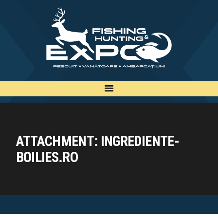
INFO
INSCRIERE
TARIFE
BILETE
PLAN
EXPOZANTI
ATTACHMENT: INGREDIENTE-
EDITII
BOILIES.RO
CONTACT
EN