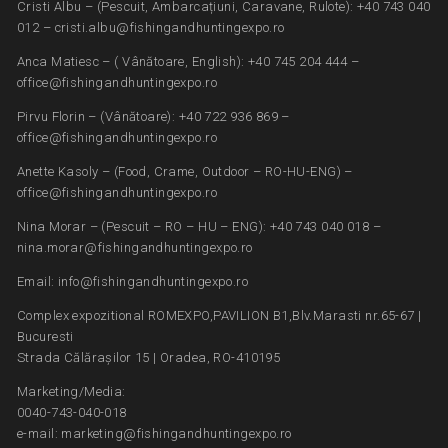
Cristi Albu – (Pescuit, Ambarcațiuni, Caravane, Rulote): +40 743 040
012 – cristi.albu@fishingandhuntingexpo.ro
Anca Matiesc – ( Vânătoare, English): +40 745 204 444 –
office@fishingandhuntingexpo.ro
Pirvu Florin – (Vânătoare): +40 722 936 869 –
office@fishingandhuntingexpo.ro
Anette Kasoly – (Food, Crame, Outdoor – RO-HU-ENG) –
office@fishingandhuntingexpo.ro
Nina Morar – (Pescuit – RO – HU – ENG): +40 743 040 018 –
nina.morar@fishingandhuntingexpo.ro
Email: info@fishingandhuntingexpo.ro
Complex expozitional ROMEXPO,PAVILION B1,Blv.Marasti nr.65-67 |
Bucuresti
Strada Călărașilor 15 | Oradea, RO-410195
Marketing/Media:
0040-743-040-018
e-mail: marketing@fishingandhuntingexpo.ro