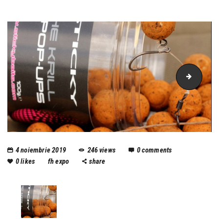
boilies
4 noiembrie 2019
246
views
0
comments
0
likes
fh expo
share