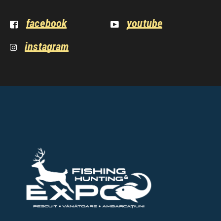
facebook
youtube
instagram