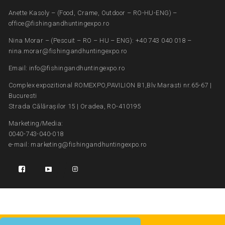
Anette Kasoly – (Food, Crame, Outdoor – RO-HU-ENG) –
office@fishingandhuntingexpo.ro
Nina Morar – (Pescuit – RO – HU – ENG): +40 743 040 018 –
nina.morar@fishingandhuntingexpo.ro
Email: info@fishingandhuntingexpo.ro
Complex expozitional ROMEXPO,PAVILION B1,Blv.Marasti nr.65-67 |
Bucuresti
Strada Călărașilor 15 | Oradea, RO-410195
Marketing/Media:
0040-743-040-018
e-mail: marketing@fishingandhuntingexpo.ro