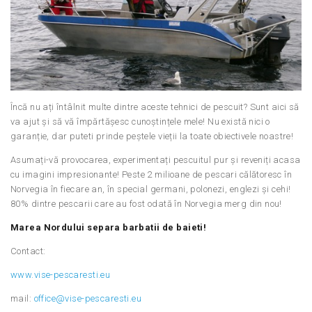
Încă nu ați întâlnit multe dintre aceste tehnici de pescuit? Sunt aici să
va ajut și să vă împărtășesc cunoștințele mele! Nu există nici o
garanție, dar puteti prinde peștele vieții la toate obiectivele noastre!
Asumați-vă provocarea, experimentați pescuitul pur și reveniți acasa
cu imagini impresionante! Peste 2 milioane de pescari călătoresc în
Norvegia în fiecare an, în special germani, polonezi, englezi și cehi!
80% dintre pescarii care au fost odată în Norvegia merg din nou!
Marea Nordului separa barbatii de baieti!
Contact:
www.vise-pescaresti.eu
mail:
office@vise-pescaresti.eu