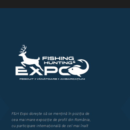
F&H Expo
dorește să se mențină în poziția de
cea
mai mar
e
expozi
ț
i
e
de profil din Rom
â
nia
,
cu participare interna
ț
ional
ă
de cel mai
î
nalt