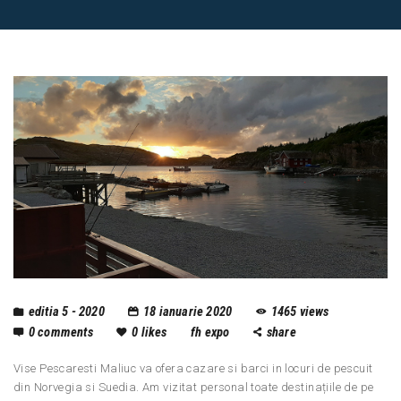
editia 5 - 2020
18 ianuarie 2020
1465
views
0
comments
0
likes
fh expo
share
Vise Pescaresti Maliuc va ofera cazare si barci in locuri de pescuit
din Norvegia si Suedia. Am vizitat personal toate destinațiile de pe