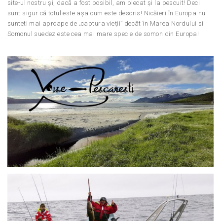
site-ul nostru și, dacă a fost posibil, am plecat și la pescuit! Deci
sunt sigur că totul este așa cum este descris! Nicăieri în Europa nu
sunteti mai aproape de „captura vieții” decât în ​​Marea Nordului si
Somonul suedez este cea mai mare specie de somon din Europa!