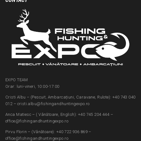
EXPO TEAM
Orar: luni-vineri, 10:00-17:00
Cristi Albu – (Pescuit, Ambarcațiuni, Caravane, Rulote): +40 743 040
012 – cristi.albu@fishingandhuntingexpo.ro
Anca Matiesc – ( Vânătoare, English): +40 745 204 444 –
office@fishingandhuntingexpo.ro
Pirvu Florin – (Vânătoare): +40 722 936 869 –
office@fishingandhuntingexpo.ro