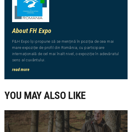
About FH Expo
F&H Expo își propune să se mențină în poziția de cea mai
mare expoziție de profil din România, cu participare
internațională de cel mai înalt nivel, o expoziție în adevăratul
sens al cuvântului.
read more
YOU MAY ALSO LIKE