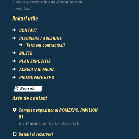
nivel, o expozi
ț
ie
î
n adev
ă
ratul sens al
cuv
â
ntului.
linkuri utile
CONTACT
INSCRIERE / ADEZIUNE
Termeni contractuali
BILETE
PLAN EXPOZITIE
ACREDITARI MEDIA
PROMOVARE EXPO
date de contact
Complex expozițional ROMEXPO, PAVILION
B1
Blv. Mărăști, nr. 65-67, București
Detalii si rezervari