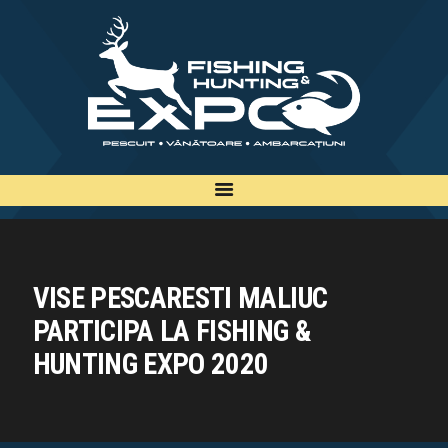
INFO
INSCRIERE
TARIFE
BILETE
PLAN
EXPOZANTI
EDITII
VISE PESCARESTI MALIUC
CONTACT
PARTICIPA LA FISHING &
EN
HUNTING EXPO 2020