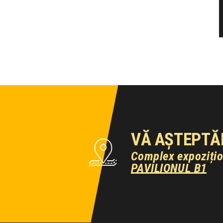
VĂ AȘTEPTĂ
Complex expoziți
PAVILIONUL B1