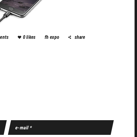
ents
0
likes
fh expo
share