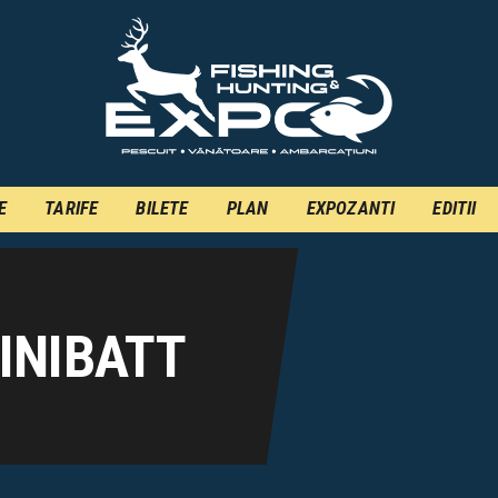
INFO
INSCRIERE
TARIFE
BILETE
E
TARIFE
BILETE
PLAN
EXPOZANTI
EDITII
PLAN
EXPOZANTI
EDITII
INIBATT
CONTACT
EN