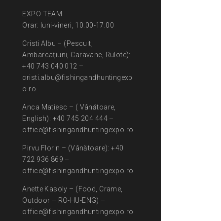
EXPO TEAM
Orar: luni-vineri, 10:00-17:00
Cristi Albu – (Pescuit,
Ambarcațiuni, Caravane, Rulote):
+40 743 040 012 –
cristi.albu@fishingandhuntingexp
o.ro
Anca Matiesc – ( Vânătoare,
English): +40 745 204 444 –
office@fishingandhuntingexpo.ro
Pirvu Florin – (Vânătoare): +40
722 936 869 –
office@fishingandhuntingexpo.ro
Anette Kasoly – (Food, Crame,
Outdoor – RO-HU-ENG) –
office@fishingandhuntingexpo.ro