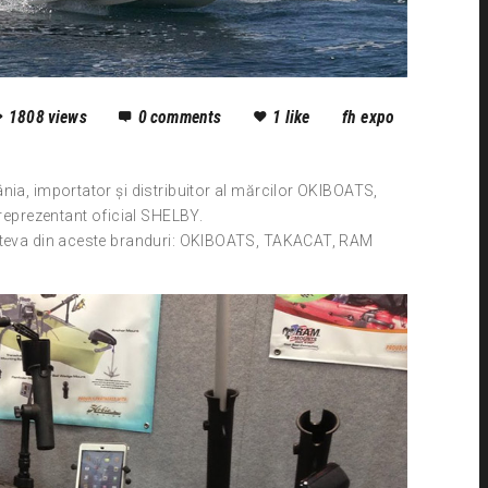
1808
views
0
comments
1
like
fh expo
nia, importator și distribuitor al mărcilor OKIBOATS,
eprezentant oficial SHELBY.
cateva din aceste branduri: OKIBOATS, TAKACAT, RAM