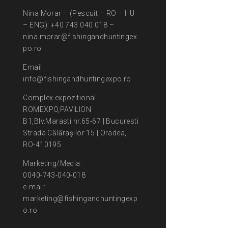
Nina Morar – (Pescuit – RO – HU
– ENG): +40 743 040 018 –
nina.morar@fishingandhuntingex
po.ro
Email:
info@fishingandhuntingexpo.ro
Complex expozitional
ROMEXPO,PAVILION
B1,Blv.Marasti nr.65-67 | Bucuresti
Strada Călărașilor 15 | Oradea,
RO-410195
Marketing/Media:
0040-743-040-018
e-mail:
marketing@fishingandhuntingexp
o.ro