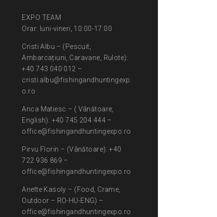
EXPO TEAM
Orar: luni-vineri, 10:00-17:00
Cristi Albu – (Pescuit,
Ambarcațiuni, Caravane, Rulote):
+40 743 040 012 –
cristi.albu@fishingandhuntingexp
o.ro
Anca Matiesc – ( Vânătoare,
English): +40 745 204 444 –
office@fishingandhuntingexpo.ro
Pirvu Florin – (Vânătoare): +40
722 936 869 –
office@fishingandhuntingexpo.ro
Anette Kasoly – (Food, Crame,
Outdoor – RO-HU-ENG) –
office@fishingandhuntingexpo.ro