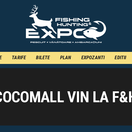
INFO
INSCRIERE
TARIFE
BILETE
PLAN
E
TARIFE
BILETE
PLAN
EXPOZANTI
EDITII
EXPOZANTI
EDITII
 COCOMALL VIN LA F&
CONTACT
EN