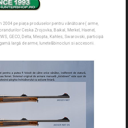
in 2004 pe piața produselor pentru vânătoare ( arme,
 brandurilor Ceska Zrojovka, Baikal, Merkel, Haenel,
RWS, GECO, Delta, Meopta, Kahles, Swarovski, participă
gamă largă de arme, lunete&binocluri si accesorii.