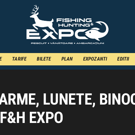
INFO
INSCRIERE
TARIFE
BILETE
PLAN
E
TARIFE
BILETE
PLAN
EXPOZANTI
EDITII
EXPOZANTI
EDITII
ARME, LUNETE, BINO
CONTACT
EN
 F&H EXPO