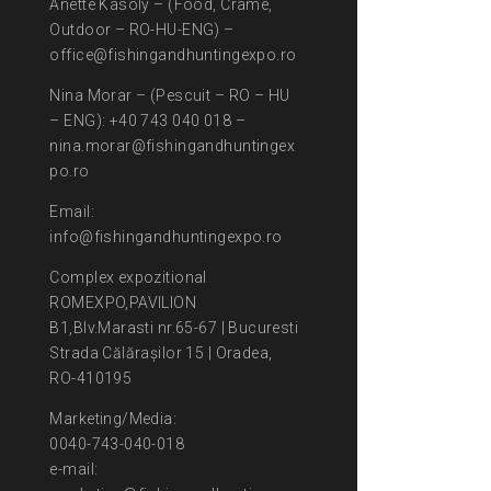
Anette Kasoly – (Food, Crame,
Outdoor – RO-HU-ENG) –
office@fishingandhuntingexpo.ro
Nina Morar – (Pescuit – RO – HU
– ENG): +40 743 040 018 –
nina.morar@fishingandhuntingex
po.ro
Email:
info@fishingandhuntingexpo.ro
Complex expozitional
ROMEXPO,PAVILION
B1,Blv.Marasti nr.65-67 | Bucuresti
Strada Călărașilor 15 | Oradea,
RO-410195
Marketing/Media:
0040-743-040-018
e-mail: