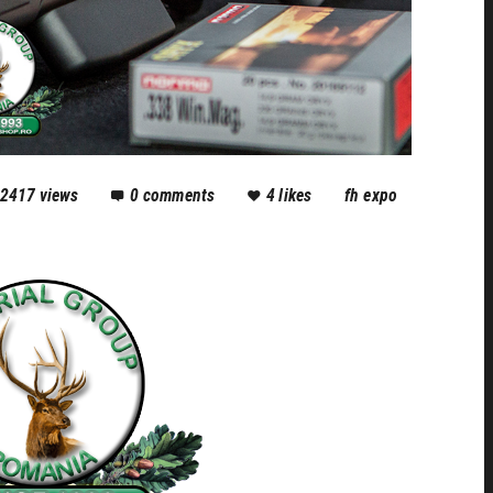
2417
views
0
comments
4
likes
fh expo