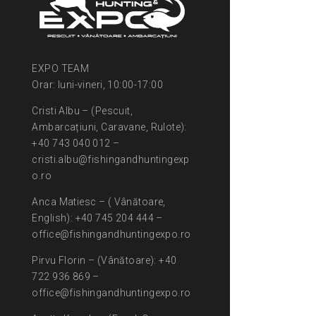
EXPO TEAM
Orar: luni-vineri, 10:00-17:00
Cristi Albu – (Pescuit,
Ambarcațiuni, Caravane, Rulote):
+40 743 040 012 –
cristi.albu@fishingandhuntingexp
o.ro
Anca Matiesc – ( Vânătoare,
English): +40 745 204 444 –
office@fishingandhuntingexpo.ro
Pirvu Florin – (Vânătoare): +40
722 936 869 –
office@fishingandhuntingexpo.ro