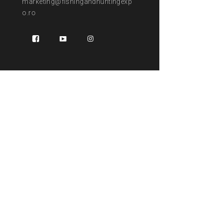
marketing@fishingandhuntingexp
o.ro