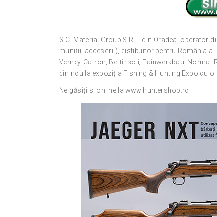
S.C. Material Group S.R.L. din Oradea, operator d
muniții, accesorii), distibuitor pentru România al
Verney-Carron, Bettinsoli, Fainwerkbau, Norma, 
din nou la expoziția Fishing & Hunting Expo cu o 
Ne găsiți si online la www.huntershop.ro