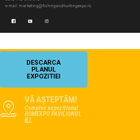
e-mail: marketing@fishingandhuntingexpo.ro
DESCARCA
PLANUL
EXPOZITIEI
VĂ AȘTEPTĂM!
Complex expozițional
ROMEXPO PAVILIONUL
B1