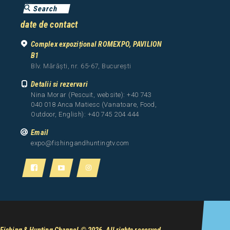
date de contact
Complex expozițional ROMEXPO, PAVILION
B1
Blv. Mărăști, nr. 65-67, București
Detalii si rezervari
Nina Morar (Pescuit, website): +40 743
040 018 Anca Matiesc (Vanatoare, Food,
Outdoor, English): +40 745 204 444
Email
expo@fishingandhuntingtv.com
Fishing & Hunting Channel
© 2026. All rights reserved.