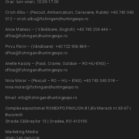
Orar: luni-vineri, 10:00-17:00
Cristi Albu – (Pescuit, Ambarcațiuni, Caravane, Rulote): +40 743 040
012 – cristi.albu@fishingandhuntingexpo.ro
Anca Matiesc – ( Vânătoare, English): +40 745 204 444 –
office@fishingandhuntingexpo.ro
Pirvu Florin – (Vânătoare): +40 722 936 869 –
office@fishingandhuntingexpo.ro
Anette Kasoly – (Food, Crame, Outdoor – RO-HU-ENG) –
office@fishingandhuntingexpo.ro
Nina Morar – (Pescuit – RO – HU – ENG): +40 743 040 018 –
nina.morar@fishingandhuntingexpo.ro
Email: info@fishingandhuntingexpo.ro
Complex expozitional ROMEXPO,PAVILION B1,Blv.Marasti nr.65-67 |
Bucuresti
Strada Călărașilor 15 | Oradea, RO-410195
Marketing/Media:
0040-743-040-018