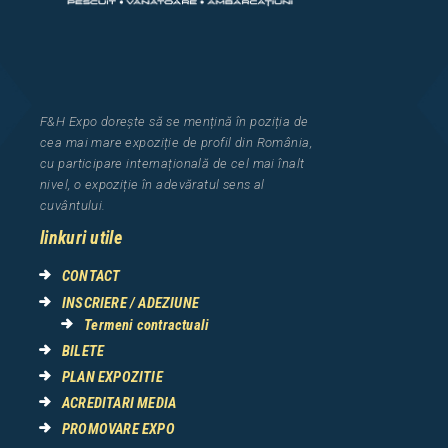
F&H Expo
dorește să se mențină în poziția de
cea
mai mar
e
expozi
ț
i
e
de profil din Rom
â
nia
,
cu participare interna
ț
ional
ă
de cel mai
î
nalt
nivel, o expozi
ț
ie
î
n adev
ă
ratul sens al
cuv
â
ntului.
linkuri utile
CONTACT
INSCRIERE / ADEZIUNE
Termeni contractuali
BILETE
PLAN EXPOZITIE
ACREDITARI MEDIA
PROMOVARE EXPO