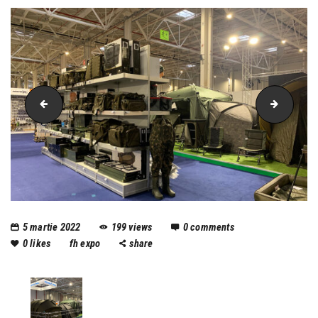
fishing-mall
rods
5 martie 2022
199
views
0
comments
0
likes
fh expo
share