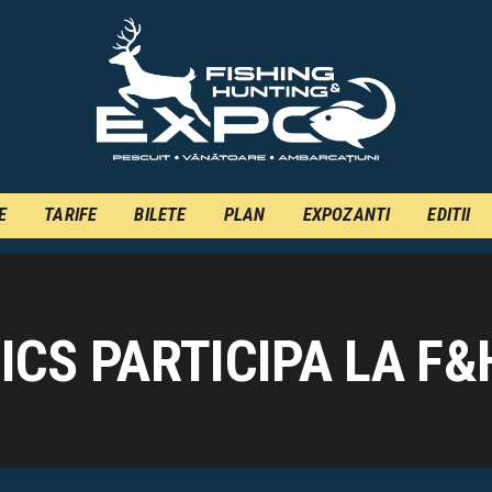
INFO
INSCRIERE
TARIFE
BILETE
PLAN
E
TARIFE
BILETE
PLAN
EXPOZANTI
EDITII
EXPOZANTI
EDITII
CS PARTICIPA LA F&
CONTACT
EN