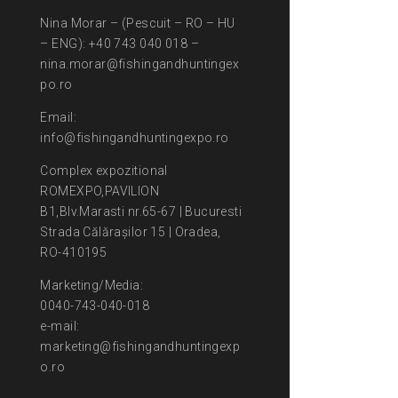
Nina Morar – (Pescuit – RO – HU
– ENG): +40 743 040 018 –
nina.morar@fishingandhuntingex
po.ro
Email:
info@fishingandhuntingexpo.ro
Complex expozitional
ROMEXPO,PAVILION
B1,Blv.Marasti nr.65-67 | Bucuresti
Strada Călărașilor 15 | Oradea,
RO-410195
Marketing/Media:
0040-743-040-018
e-mail:
marketing@fishingandhuntingexp
o.ro