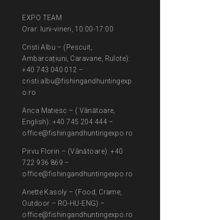
EXPO TEAM
Orar: luni-vineri, 10:00-17:00
Cristi Albu – (Pescuit,
Ambarcațiuni, Caravane, Rulote):
+40 743 040 012 –
cristi.albu@fishingandhuntingexp
o.ro
Anca Matiesc – ( Vânătoare,
English): +40 745 204 444 –
office@fishingandhuntingexpo.ro
Pirvu Florin – (Vânătoare): +40
722 936 869 –
office@fishingandhuntingexpo.ro
Anette Kasoly – (Food, Crame,
Outdoor – RO-HU-ENG) –
office@fishingandhuntingexpo.ro