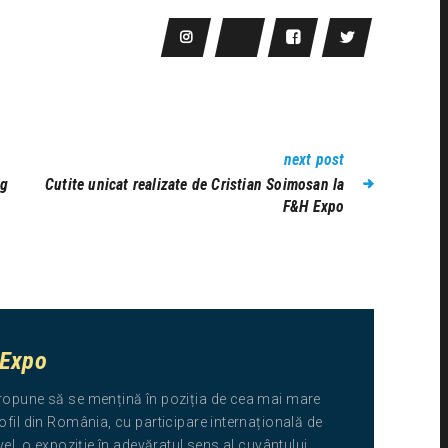
next post
ng
Cutite unicat realizate de Cristian Soimosan la
F&H Expo
 Expo
ropune să se mențină în poziția de cea mai mare
ofil din România, cu participare internațională de
ivel, o expoziție în adevăratul sens al cuvântului.