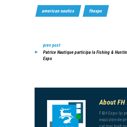
american nautics
fhexpo
prev post
Patrice Nautique participa la Fishing & Hunti
Expo
About FH
F&H Expo își p
expoziție de pr
cel mai înalt n