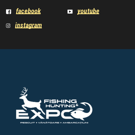
facebook
youtube
instagram