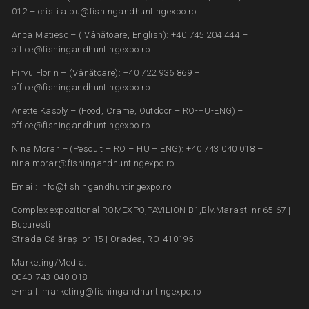
012 – cristi.albu@fishingandhuntingexpo.ro
Anca Matiesc – ( Vânătoare, English): +40 745 204 444 –
office@fishingandhuntingexpo.ro
Pirvu Florin – (Vânătoare): +40 722 936 869 –
office@fishingandhuntingexpo.ro
Anette Kasoly – (Food, Crame, Outdoor – RO-HU-ENG) –
office@fishingandhuntingexpo.ro
Nina Morar – (Pescuit – RO – HU – ENG): +40 743 040 018 –
nina.morar@fishingandhuntingexpo.ro
Email: info@fishingandhuntingexpo.ro
Complex expozitional ROMEXPO,PAVILION B1,Blv.Marasti nr.65-67 |
Bucuresti
Strada Călărașilor 15 | Oradea, RO-410195
Marketing/Media:
0040-743-040-018
e-mail: marketing@fishingandhuntingexpo.ro