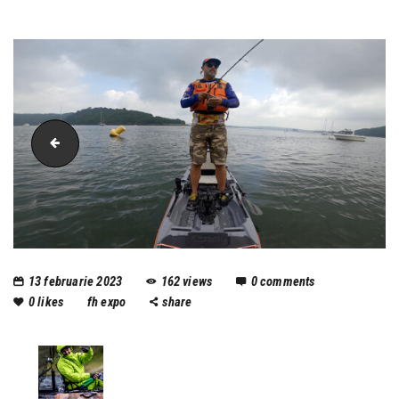
Galaxy Kayaks
13 februarie 2023
162
views
0
comments
0
likes
fh expo
share