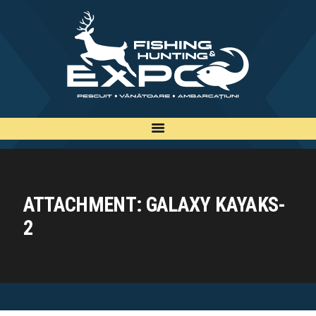
INFO
INSCRIERE
TARIFE
BILETE
PLAN
EXPOZANTI
ATTACHMENT: GALAXY KAYAKS-
EDITII
2
CONTACT
EN