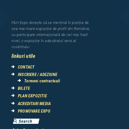
F&H Expo
dorește să se mențină în poziția de
cea
mai mar
e
expozi
ț
i
e
de profil din Rom
â
nia
,
cu participare interna
ț
ional
ă
de cel mai
î
nalt
nivel, o expozi
ț
ie
î
n adev
ă
ratul sens al
cuv
â
ntului.
linkuri utile
CONTACT
INSCRIERE / ADEZIUNE
Termeni contractuali
BILETE
PLAN EXPOZITIE
ACREDITARI MEDIA
PROMOVARE EXPO