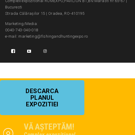
Complex expozitional ROMEXPO,PAVILION B1,Blv.Marasti nr.65-67 |
Bucuresti
Strada Călărașilor 15 | Oradea, RO-410195
Marketing/Media:
0040-743-040-018
e-mail: marketing@fishingandhuntingexpo.ro
DESCARCA
PLANUL
EXPOZITIEI
VĂ AȘTEPTĂM!
Complex expozițional