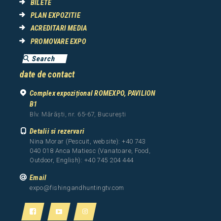
BILETE
PLAN EXPOZITIE
ACREDITARI MEDIA
PROMOVARE EXPO
date de contact
Complex expozițional ROMEXPO, PAVILION
B1
Blv. Mărăști, nr. 65-67, București
Detalii si rezervari
Nina Morar (Pescuit, website): +40 743
040 018 Anca Matiesc (Vanatoare, Food,
Outdoor, English): +40 745 204 444
Email
expo@fishingandhuntingtv.com