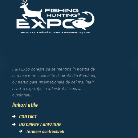
F&H Expo
dorește să se mențină în poziția de
cea
mai mar
e
expozi
ț
i
e
de profil din Rom
â
nia
,
cu participare interna
ț
ional
ă
de cel mai
î
nalt
nivel, o expozi
ț
ie
î
n adev
ă
ratul sens al
cuv
â
ntului.
linkuri utile
CONTACT
INSCRIERE / ADEZIUNE
Termeni contractuali