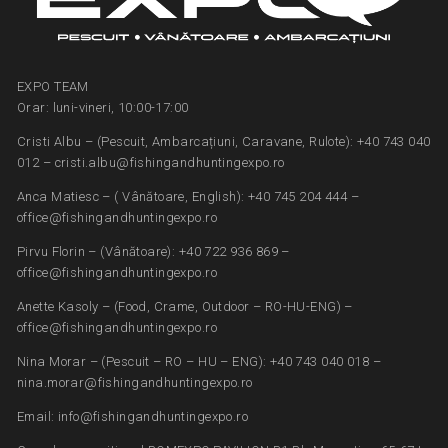
EXPO TEAM
Orar: luni-vineri, 10:00-17:00
Cristi Albu – (Pescuit, Ambarcațiuni, Caravane, Rulote): +40 743 040
012 – cristi.albu@fishingandhuntingexpo.ro
Anca Matiesc – ( Vânătoare, English): +40 745 204 444 –
office@fishingandhuntingexpo.ro
Pirvu Florin – (Vânătoare): +40 722 936 869 –
office@fishingandhuntingexpo.ro
Anette Kasoly – (Food, Crame, Outdoor – RO-HU-ENG) –
office@fishingandhuntingexpo.ro
Nina Morar – (Pescuit – RO – HU – ENG): +40 743 040 018 –
nina.morar@fishingandhuntingexpo.ro
Email: info@fishingandhuntingexpo.ro