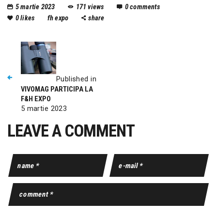
5 martie 2023
171
views
0
comments
0
likes
fh expo
share
Published in
VIVOMAG PARTICIPA LA
F&H EXPO
5 martie 2023
LEAVE A COMMENT