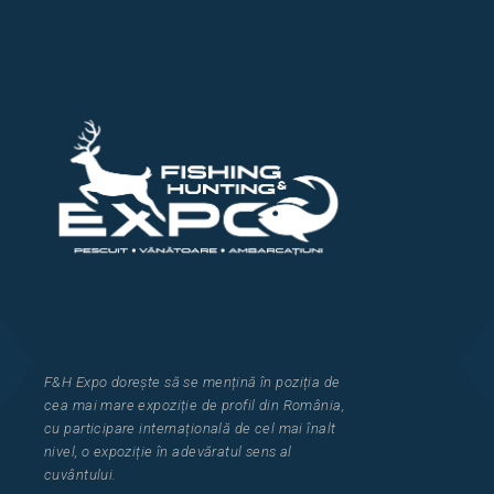
F&H Expo
dorește să se mențină în poziția de
cea
mai mar
e
expozi
ț
i
e
de profil din Rom
â
nia
,
cu participare interna
ț
ional
ă
de cel mai
î
nalt
nivel, o expozi
ț
ie
î
n adev
ă
ratul sens al
cuv
â
ntului.