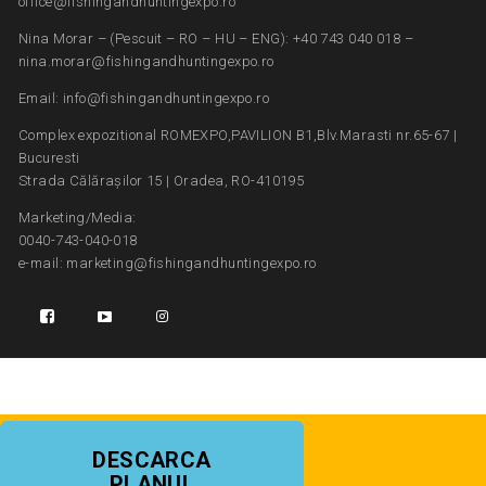
office@fishingandhuntingexpo.ro
Nina Morar – (Pescuit – RO – HU – ENG): +40 743 040 018 –
nina.morar@fishingandhuntingexpo.ro
Email: info@fishingandhuntingexpo.ro
Complex expozitional ROMEXPO,PAVILION B1,Blv.Marasti nr.65-67 |
Bucuresti
Strada Călărașilor 15 | Oradea, RO-410195
Marketing/Media:
0040-743-040-018
e-mail: marketing@fishingandhuntingexpo.ro
DESCARCA
PLANUL