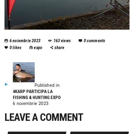
6 noiembrie 2023
163
views
0
comments
0
likes
fh expo
share
Published in
4KARP PARTICIPA LA
FISHING & HUNTING EXPO
6 noiembrie 2023
LEAVE A COMMENT