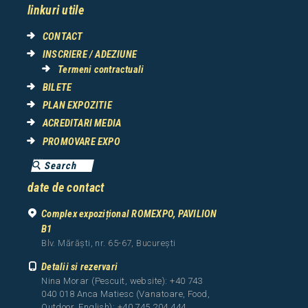
linkuri utile
CONTACT
INSCRIERE / ADEZIUNE
Termeni contractuali
BILETE
PLAN EXPOZITIE
ACREDITARI MEDIA
PROMOVARE EXPO
date de contact
Complex expozițional ROMEXPO, PAVILION
B1
Blv. Mărăști, nr. 65-67, București
Detalii si rezervari
Nina Morar (Pescuit, website): +40 743
040 018 Anca Matiesc (Vanatoare, Food,
Outdoor, English): +40 745 204 444