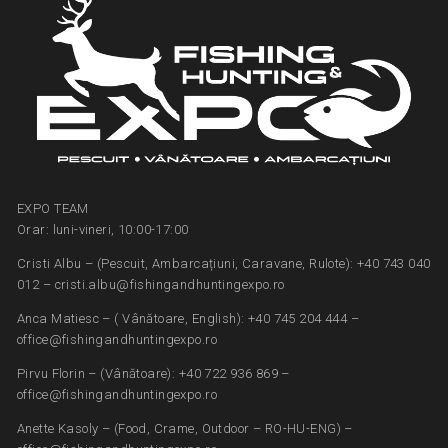
EXPO TEAM
Orar: luni-vineri, 10:00-17:00
Cristi Albu – (Pescuit, Ambarcațiuni, Caravane, Rulote): +40 743 040
012 – cristi.albu@fishingandhuntingexpo.ro
Anca Matiesc – ( Vânătoare, English): +40 745 204 444 –
office@fishingandhuntingexpo.ro
Pirvu Florin – (Vânătoare): +40 722 936 869 –
office@fishingandhuntingexpo.ro
Anette Kasoly – (Food, Crame, Outdoor – RO-HU-ENG) –