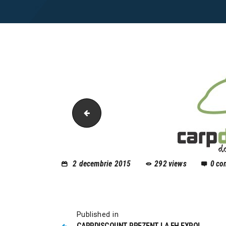
carpdiscountmagazin
2 decembrie 2015
292
views
0
co
Published in
CARPDISCOUNT PREZENT LA FH EXPO!