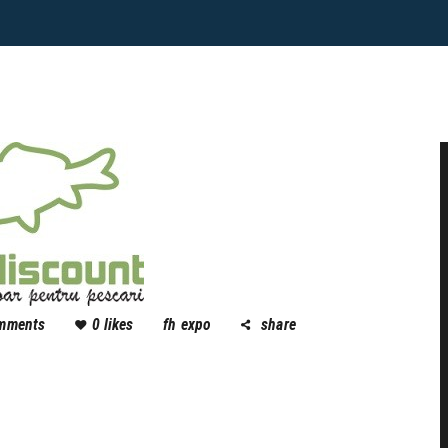
mments
0
likes
fh expo
share