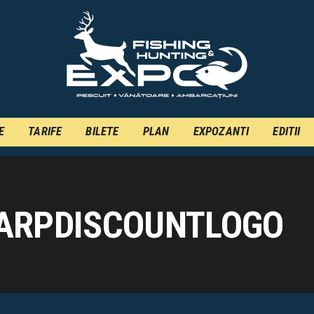
INFO
INSCRIERE
TARIFE
BILETE
E
TARIFE
BILETE
PLAN
EXPOZANTI
EDITII
PLAN
EXPOZANTI
EDITII
ARPDISCOUNTLOGO
CONTACT
EN