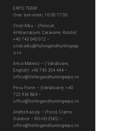
EXPO TEAM
Orar: luni-vineri, 10:00-17:00
Cristi Albu – (Pescuit,
Ambarcațiuni, Caravane, Rulote):
+40 743 040 012 –
cristi.albu@fishingandhuntingexp
o.ro
Anca Matiesc – ( Vânătoare,
English): +40 745 204 444 –
office@fishingandhuntingexpo.ro
Pirvu Florin – (Vânătoare): +40
722 936 869 –
office@fishingandhuntingexpo.ro
Anette Kasoly – (Food, Crame,
Outdoor – RO-HU-ENG) –
office@fishingandhuntingexpo.ro