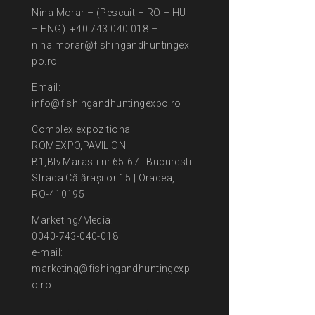
Nina Morar – (Pescuit – RO – HU
– ENG): +40 743 040 018 –
nina.morar@fishingandhuntingex
po.ro
Email:
info@fishingandhuntingexpo.ro
Complex expozitional
ROMEXPO,PAVILION
B1,Blv.Marasti nr.65-67 | Bucuresti
Strada Călărașilor 15 | Oradea,
RO-410195
Marketing/Media:
0040-743-040-018
e-mail:
marketing@fishingandhuntingexp
o.ro