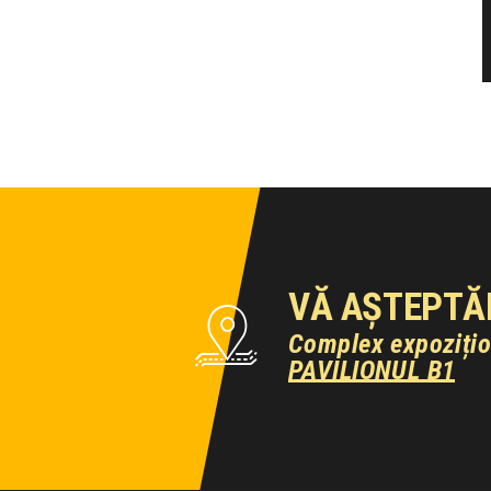
VĂ AȘTEPTĂ
Complex expoziți
PAVILIONUL B1