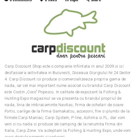
Carp Discount Shop este o companie infiintata in anul 2009 si isi
desfasoara activitatea in Bucuresti, Soseaua Giurgiului Nr.24 Sector
4. Carp Discount isi produce si comercializeaza propria gama de
nada, iar cel mai important nume asociat cu brandul Carp Discount
este Costin „Coco” Popescu. In calitate de expozant la Fishing &
Hunting Expo magazinul se va prezenta cu brandul propriul de
nada, linia de imbracaminte Navitas, firma de ochelari de soare
Fortis, carlige de la firma Gamakatsu, accesorii, fire si plumbi de la
firmele Carp Maniac, Carp System, P-line, Ashima si FL, dar vom
veni si cu nada si produse de camping de la renumita firma din
Italia, Carp Zone. Va asteptam la Fishing & Hunting Expo, unde vom
avea destule promotii si reduceri.