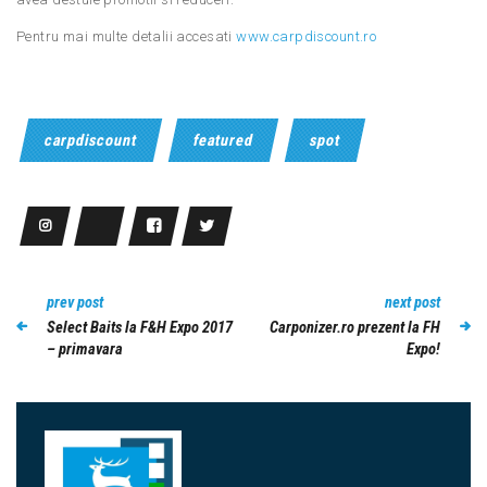
Pentru mai multe detalii accesati
www.carpdiscount.ro
carpdiscount
featured
spot
prev post
next post
Select Baits la F&H Expo 2017
Carponizer.ro prezent la FH
– primavara
Expo!