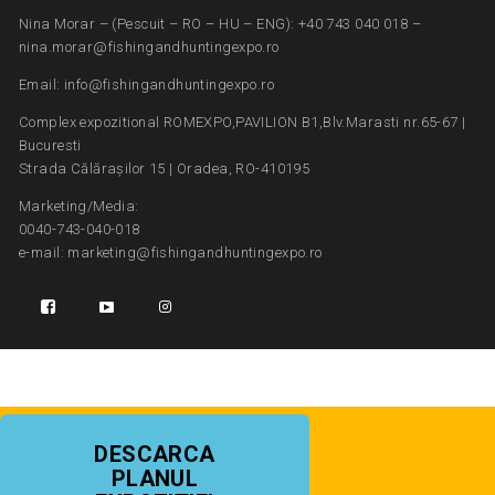
Nina Morar – (Pescuit – RO – HU – ENG): +40 743 040 018 –
nina.morar@fishingandhuntingexpo.ro
Email: info@fishingandhuntingexpo.ro
Complex expozitional ROMEXPO,PAVILION B1,Blv.Marasti nr.65-67 |
Bucuresti
Strada Călărașilor 15 | Oradea, RO-410195
Marketing/Media:
0040-743-040-018
e-mail: marketing@fishingandhuntingexpo.ro
DESCARCA
PLANUL