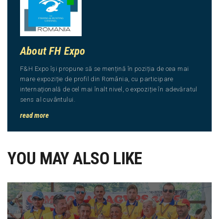
About FH Expo
F&H Expo își propune să se mențină în poziția de cea mai
mare expoziție de profil din România, cu participare
internațională de cel mai înalt nivel, o expoziție în adevăratul
sens al cuvântului.
read more
YOU MAY ALSO LIKE