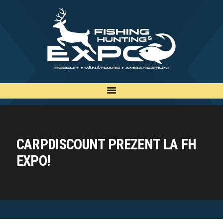
INFO
INSCRIERE
TARIFE
BILETE
PLAN
EXPOZANTI
CARPDISCOUNT PREZENT LA FH
EDITII
EXPO!
CONTACT
EN