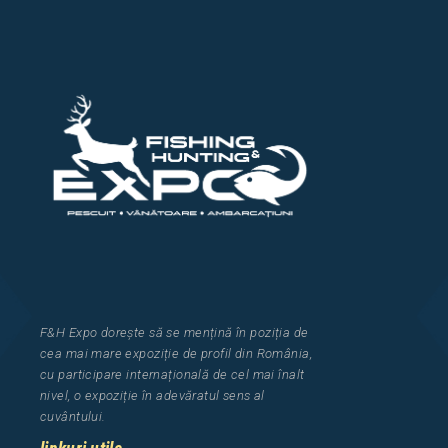
F&H Expo
dorește să se mențină în poziția de
cea
mai mar
e
expozi
ț
i
e
de profil din Rom
â
nia
,
cu participare interna
ț
ional
ă
de cel mai
î
nalt
nivel, o expozi
ț
ie
î
n adev
ă
ratul sens al
cuv
â
ntului.