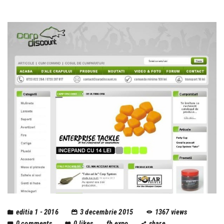
editia 1 - 2016
3 decembrie 2015
1367
views
0
comments
0
likes
fh expo
share