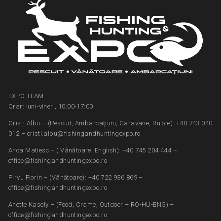
EXPO TEAM
Orar: luni-vineri, 10:00-17:00
Cristi Albu – (Pescuit, Ambarcațiuni, Caravane, Rulote): +40 743 040
012 – cristi.albu@fishingandhuntingexpo.ro
Anca Matiesc – ( Vânătoare, English): +40 745 204 444 –
office@fishingandhuntingexpo.ro
Pirvu Florin – (Vânătoare): +40 722 936 869 –
office@fishingandhuntingexpo.ro
Anette Kasoly – (Food, Crame, Outdoor – RO-HU-ENG) –
office@fishingandhuntingexpo.ro