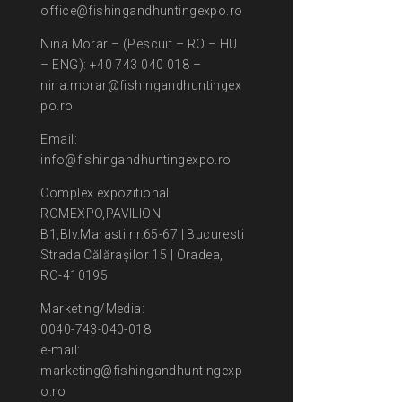
office@fishingandhuntingexpo.ro
Nina Morar – (Pescuit – RO – HU
– ENG): +40 743 040 018 –
nina.morar@fishingandhuntingex
po.ro
Email:
info@fishingandhuntingexpo.ro
Complex expozitional
ROMEXPO,PAVILION
B1,Blv.Marasti nr.65-67 | Bucuresti
Strada Călărașilor 15 | Oradea,
RO-410195
Marketing/Media:
0040-743-040-018
e-mail:
marketing@fishingandhuntingexp
o.ro