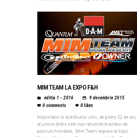
MIM TEAM LA EXPO F&H
editia 1 - 2016
9 decembrie 2015
0
comments
0
likes
Importator si distribuitor unic, de peste 22 de ani,
al unora dintre cele mai renumite branduri de
pescuit mondiale, Mim Team expune la Expo