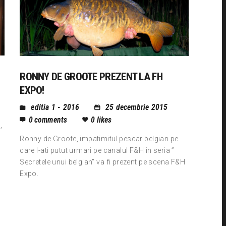
RONNY DE GROOTE PREZENT LA FH
EXPO!
editia 1 - 2016
25 decembrie 2015
0
comments
0
likes
,
Ronny de Groote, impatimitul pescar belgian pe
care l-ati putut urmari pe canalul F&H in seria ”
Secretele unui belgian” va fi prezent pe scena F&H
Expo.