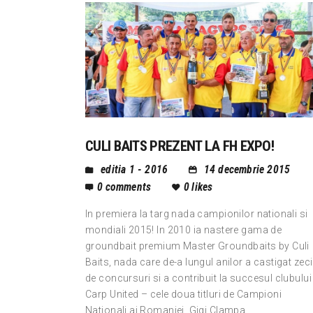
CULI BAITS PREZENT LA FH EXPO!
editia 1 - 2016
14 decembrie 2015
0
comments
0
likes
In premiera la targ nada campionilor nationali si
mondiali 2015! In 2010 ia nastere gama de
groundbait premium Master Groundbaits by Culi
Baits, nada care de-a lungul anilor a castigat zeci
de concursuri si a contribuit la succesul clubului
Carp United – cele doua titluri de Campioni
Nationali ai Romaniei. Gigi Clampa,…