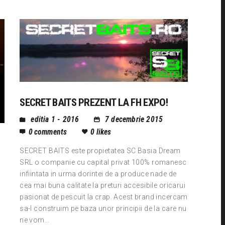
SECRET BAITS PREZENT LA FH EXPO!
editia 1 - 2016
7 decembrie 2015
0
comments
0
likes
SECRET BAITS este propietatea SC Basia Dream
SRL o companie cu capital privat 100% romanesc
infiintata in urma dorintei de a produce nade de
cea mai buna calitate la preturi accesibile oricarui
pasionat de pescuit la crap. Acest brand incercam
sa-l construim pe baza unor principii de la care nu
ne vom…