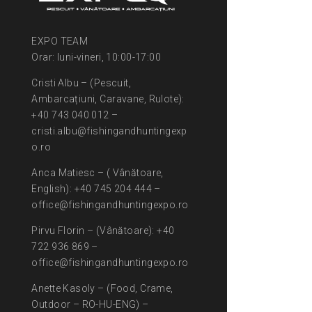
EXPO TEAM
Orar: luni-vineri, 10:00-17:00
Cristi Albu – (Pescuit,
Ambarcațiuni, Caravane, Rulote):
+40 743 040 012 –
cristi.albu@fishingandhuntingexp
o.ro
Anca Matiesc – ( Vânătoare,
English): +40 745 204 444 –
office@fishingandhuntingexpo.ro
Pirvu Florin – (Vânătoare): +40
722 936 869 –
office@fishingandhuntingexpo.ro
Anette Kasoly – (Food, Crame,
Outdoor – RO-HU-ENG) –