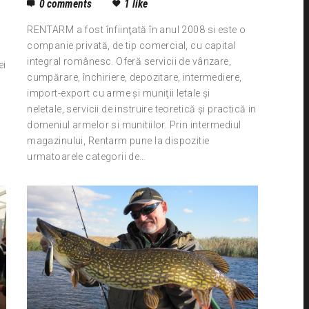
0
comments
1
like
RENTARM a fost înfiinţată în anul 2008 si este o
companie privată, de tip comercial, cu capital
integral românesc. Oferă servicii de vânzare,
ei
cumpărare, închiriere, depozitare, intermediere,
import-export cu arme şi muniţii letale şi
neletale, servicii de instruire teoretică şi practică in
i
domeniul armelor si munitiilor. Prin intermediul
magazinului, Rentarm pune la dispozitie
urmatoarele categorii de…