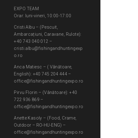
EXPO TEAM
Orar: luni-vineri, 10:00-17:00
Cristi Albu – (Pescuit,
Ambarcațiuni, Caravane, Rulote):
+40 743 040 012 –
cristi.albu@fishingandhuntingexp
o.ro
Anca Matiesc – ( Vânătoare,
English): +40 745 204 444 –
office@fishingandhuntingexpo.ro
Pirvu Florin – (Vânătoare): +40
722 936 869 –
office@fishingandhuntingexpo.ro
Anette Kasoly – (Food, Crame,
Outdoor – RO-HU-ENG) –
office@fishingandhuntingexpo.ro