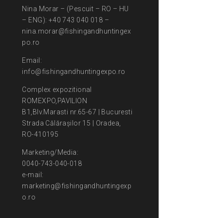
Nina Morar – (Pescuit – RO – HU
– ENG): +40 743 040 018 –
nina.morar@fishingandhuntingex
po.ro
Email:
info@fishingandhuntingexpo.ro
Complex expozitional
ROMEXPO,PAVILION
B1,Blv.Marasti nr.65-67 | Bucuresti
Strada Călărașilor 15 | Oradea,
RO-410195
Marketing/Media:
0040-743-040-018
e-mail:
marketing@fishingandhuntingexp
o.ro