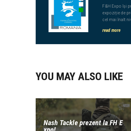
F&H Expo își p
expoziție de pr
cel mai înalt n
read more
YOU MAY ALSO LIKE
Nash Tackle prezent la FH E
xpo!