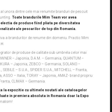
, al unora dintre cele mai renumite branduri de pescuit
unting.
Toate brandurile Mim Team vor avea
selectia de produse fiind pliata pe diversitatea
sonalizate ale pescarilor de top din Romania.
siva a brandurilor de renume din domeniu. Practic Mim
ei.
grator de produse de calitate sub umbrela celor mai
 OWNER – Japonia, D.A.M. – Germania, QUANTUM –
 SAKURA – Japonia, ZEBCO – Germania, SOLANO –
 SEBILE – S.U.A., SPIDER S.U.A., MITCHELL – Franta,
, ASSO – Italia, TORAY – Japonia, AMAZ- brand propriu
ranta, CLIMAX – Germania.
a la expozitie cu ultimele noutati ale cataloagelor
valuate in premiera absoluta in Romania doar la Expo
onalism!