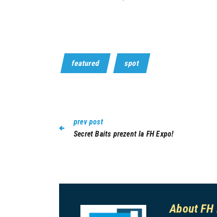
featured
spot
prev post
Secret Baits prezent la FH Expo!
About FH