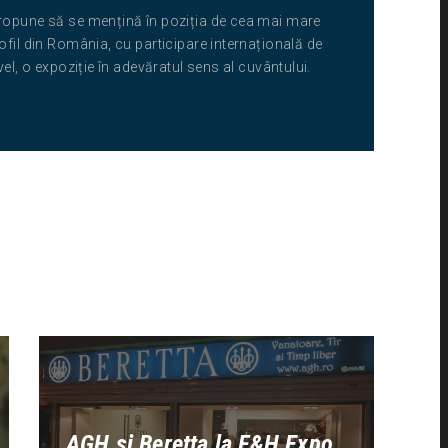
ropune să se mențină în poziția de cea mai mare
ofil din România, cu participare internațională de
ivel, o expoziție în adevăratul sens al cuvântului.
AGH si Beretta la F&H Expo