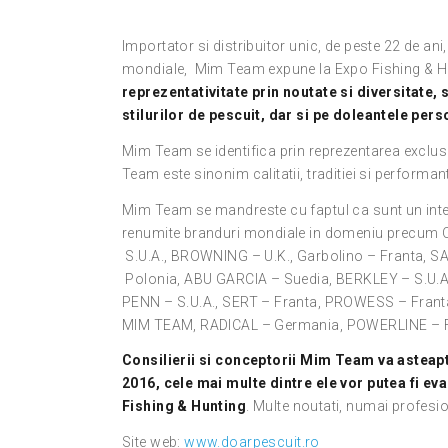
Importator si distribuitor unic, de peste 22 de ani
mondiale, Mim Team expune la Expo Fishing & H
reprezentativitate prin noutate si diversitate, 
stilurilor de pescuit, dar si pe doleantele per
Mim Team se identifica prin reprezentarea exclu
Team este sinonim calitatii, traditiei si performant
Mim Team se mandreste cu faptul ca sunt un inte
renumite branduri mondiale in domeniu precum
S.U.A., BROWNING – U.K., Garbolino – Franta,
Polonia, ABU GARCIA – Suedia, BERKLEY – S.U.A.,
PENN – S.U.A., SERT – Franta, PROWESS – Franta
MIM TEAM, RADICAL – Germania, POWERLINE – F
Consilierii si conceptorii Mim Team va asteapt
2016, cele mai multe dintre ele vor putea fi e
Fishing & Hunting
. Multe noutati, numai profesi
Site web:
www.doarpescuit.ro