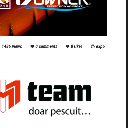
1486
views
0
comments
0
likes
fh expo