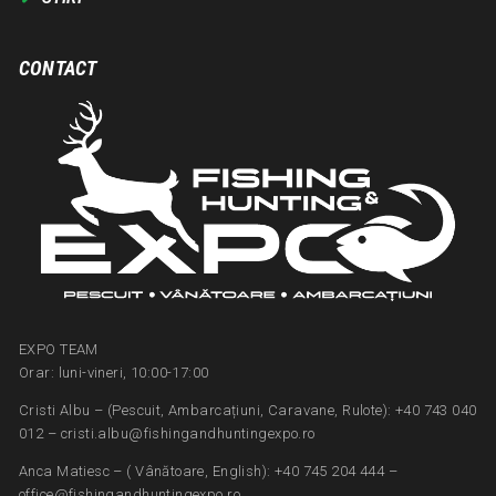
CONTACT
EXPO TEAM
Orar: luni-vineri, 10:00-17:00
Cristi Albu – (Pescuit, Ambarcațiuni, Caravane, Rulote): +40 743 040
012 – cristi.albu@fishingandhuntingexpo.ro
Anca Matiesc – ( Vânătoare, English): +40 745 204 444 –
office@fishingandhuntingexpo.ro