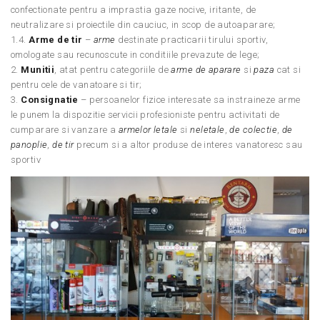
confectionate pentru a imprastia gaze nocive, iritante, de
neutralizare si proiectile din cauciuc, in scop de autoaparare;
1.4.
Arme de tir
–
arme
destinate practicarii tirului sportiv,
omologate sau recunoscute in conditiile prevazute de lege;
2.
Munitii
, atat pentru categoriile de
arme de aparare
si
paza
cat si
pentru cele de vanatoare si tir;
3.
Consignatie
– persoanelor fizice interesate sa instraineze arme
le punem la dispozitie servicii profesioniste pentru activitati de
cumparare si vanzare a
armelor letale
si
neletale
,
de colectie
,
de
panoplie
,
de tir
precum si a altor produse de interes vanatoresc sau
sportiv