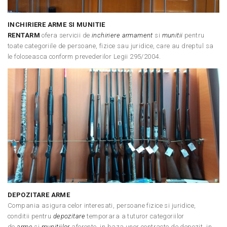
INCHIRIERE ARME SI MUNITIE
RENTARM
ofera servicii de
inchiriere armament
si
munitii
pentru
toate categoriile de persoane, fizice sau juridice, care au dreptul sa
le foloseasca conform prevederilor Legii 295/2004.
DEPOZITARE ARME
Compania asigura celor interesati, persoane fizice si juridice,
conditii pentru
depozitare
temporara a tuturor categoriilor
de
arme
si
munitiilor
aferente, in baza unor contracte de depozit, in