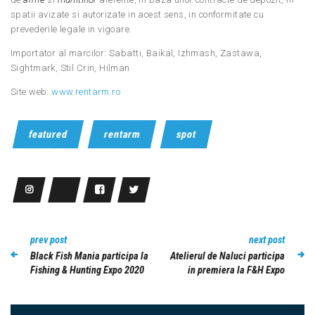
spatii avizate si autorizate in acest sens, in conformitate cu
prevederile legale in vigoare.
Importator al marcilor: Sabatti, Baikal, Izhmash, Zastawa,
Sightmark, Stil Crin, Hilman
Site web:
www.rentarm.ro
featured
rentarm
spot
prev post
next post
Black Fish Mania participa la
Atelierul de Naluci participa
Fishing & Hunting Expo 2020
in premiera la F&H Expo