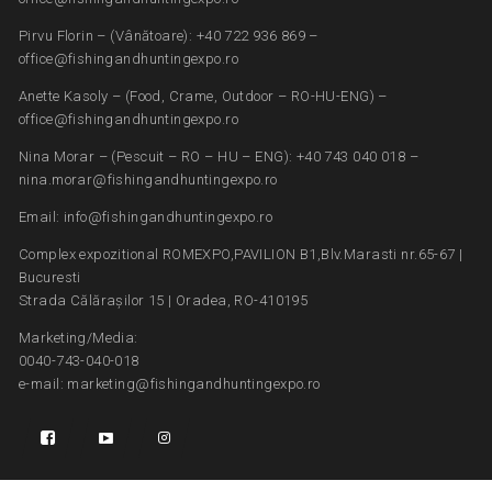
Pirvu Florin – (Vânătoare): +40 722 936 869 –
office@fishingandhuntingexpo.ro
Anette Kasoly – (Food, Crame, Outdoor – RO-HU-ENG) –
office@fishingandhuntingexpo.ro
Nina Morar – (Pescuit – RO – HU – ENG): +40 743 040 018 –
nina.morar@fishingandhuntingexpo.ro
Email: info@fishingandhuntingexpo.ro
Complex expozitional ROMEXPO,PAVILION B1,Blv.Marasti nr.65-67 |
Bucuresti
Strada Călărașilor 15 | Oradea, RO-410195
Marketing/Media:
0040-743-040-018
e-mail: marketing@fishingandhuntingexpo.ro