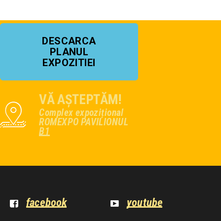
DESCARCA
PLANUL
EXPOZITIEI
VĂ AȘTEPTĂM!
Complex expozițional
ROMEXPO PAVILIONUL
B1
facebook
youtube