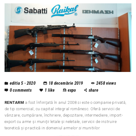
editia 5 - 2020
18 decembrie 2019
2458
views
0
comments
1
like
fh expo
share
RENTARM
a fost înfiinţată în anul 2008 si este o companie privată,
de tip comercial, cu capital integral românesc. Oferă servicii de
vânzare, cumpărare, închiriere, depozitare, intermediere, import-
export cu
arme
şi
muniţii
letale şi neletale, servicii de instruire
teoretică şi practică in domeniul
armelor si munitiilor.