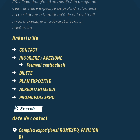
F&H Expo
dorește să se mențină în poziția de
cea
mai mar
e
expozi
ț
i
e
de profil din Rom
â
nia
,
cu participare interna
ț
ional
ă
de cel mai
î
nalt
nivel, o expozi
ț
ie
î
n adev
ă
ratul sens al
cuv
â
ntului.
linkuri utile
CONTACT
INSCRIERE / ADEZIUNE
Termeni contractuali
BILETE
PLAN EXPOZITIE
ACREDITARI MEDIA
PROMOVARE EXPO
date de contact
Complex expozițional ROMEXPO, PAVILION
B1