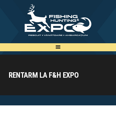
INFO
INSCRIERE
TARIFE
BILETE
PLAN
EXPOZANTI
RENTARM LA F&H EXPO
EDITII
CONTACT
EN