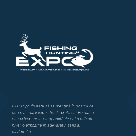
F&H Expo
dorește să se mențină în poziția de
cea
mai mar
e
expozi
ț
i
e
de profil din Rom
â
nia
,
cu participare interna
ț
ional
ă
de cel mai
î
nalt
nivel, o expozi
ț
ie
î
n adev
ă
ratul sens al
cuv
â
ntului.