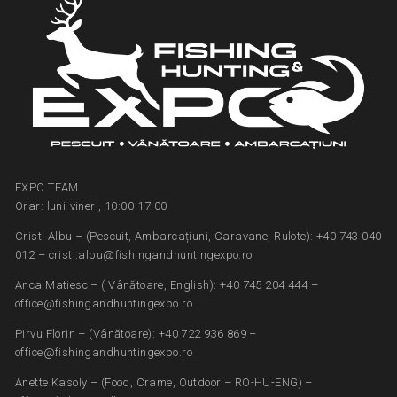
EXPO TEAM
Orar: luni-vineri, 10:00-17:00
Cristi Albu – (Pescuit, Ambarcațiuni, Caravane, Rulote): +40 743 040
012 – cristi.albu@fishingandhuntingexpo.ro
Anca Matiesc – ( Vânătoare, English): +40 745 204 444 –
office@fishingandhuntingexpo.ro
Pirvu Florin – (Vânătoare): +40 722 936 869 –
office@fishingandhuntingexpo.ro
Anette Kasoly – (Food, Crame, Outdoor – RO-HU-ENG) –