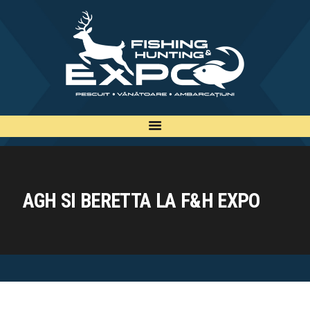
INFO
INSCRIERE
TARIFE
BILETE
PLAN
EXPOZANTI
AGH SI BERETTA LA F&H EXPO
EDITII
CONTACT
EN