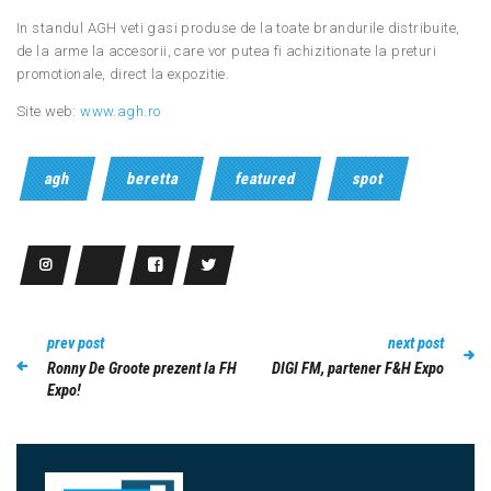
In standul AGH veti gasi produse de la toate brandurile distribuite,
de la arme la accesorii, care vor putea fi achizitionate la preturi
promotionale, direct la expozitie.
Site web:
www.agh.ro
agh
beretta
featured
spot
prev post
next post
Ronny De Groote prezent la FH
DIGI FM, partener F&H Expo
Expo!