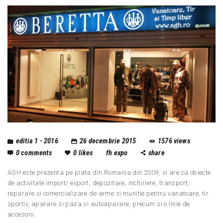
editia 1 - 2016
26 decembrie 2015
1576
views
0
comments
0
likes
fh expo
share
AGH este prezenta pe piata din Romania din 2009, si are ca obiecte
de activitate import/ export, depozitare, inchiriere, transport,
reparare si comercializare de arme si munitie pentru vanatoare, tir
sportiv, aparare si paza si autoaparare, precum si o linie de
accesorii.