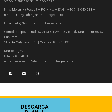
office@fishingandhuntingexpo.ro
Nina Morar – (Pescuit – RO – HU – ENG): +40 743 040 018 –
nina.morar@fishingandhuntingexpo.ro
Email: info@fishingandhuntingexpo.ro
Complex expozitional ROMEXPO,PAVILION B1,Blv.Marasti nr.65-67 |
Bucuresti
Strada Călărașilor 15 | Oradea, RO-410195
Marketing/Media:
0040-743-040-018
e-mail: marketing@fishingandhuntingexpo.ro
DESCARCA