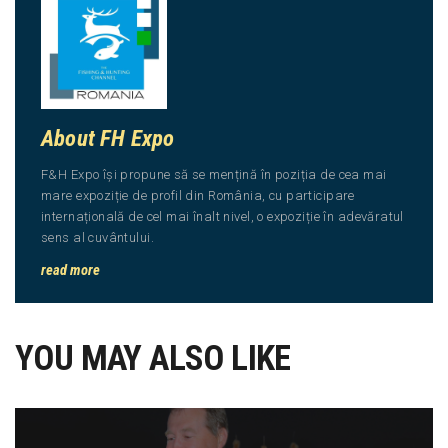
About FH Expo
F&H Expo își propune să se mențină în poziția de cea mai
mare expoziție de profil din România, cu participare
internațională de cel mai înalt nivel, o expoziție în adevăratul
sens al cuvântului.
read more
YOU MAY ALSO LIKE