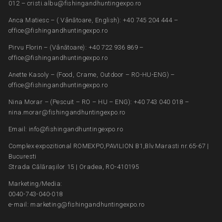
012 – cristi.albu@fishingandhuntingexpo.ro
Anca Matiesc – ( Vânătoare, English): +40 745 204 444 –
office@fishingandhuntingexpo.ro
Pirvu Florin – (Vânătoare): +40 722 936 869 –
office@fishingandhuntingexpo.ro
Anette Kasoly – (Food, Crame, Outdoor – RO-HU-ENG) –
office@fishingandhuntingexpo.ro
Nina Morar – (Pescuit – RO – HU – ENG): +40 743 040 018 –
nina.morar@fishingandhuntingexpo.ro
Email: info@fishingandhuntingexpo.ro
Complex expozitional ROMEXPO,PAVILION B1,Blv.Marasti nr.65-67 |
Bucuresti
Strada Călărașilor 15 | Oradea, RO-410195
Marketing/Media:
0040-743-040-018
e-mail: marketing@fishingandhuntingexpo.ro