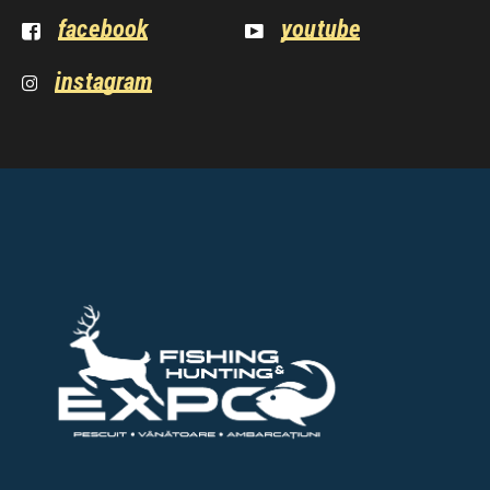
facebook
youtube
instagram