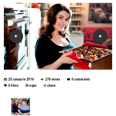
Gordon Ramsey 2 (2)
jamie
25 ianuarie 2016
276
views
0
comments
0
likes
fh expo
share