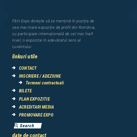
F&H Expo
dorește să se mențină în poziția de
cea
mai mar
e
expozi
ț
i
e
de profil din Rom
â
nia
,
cu participare interna
ț
ional
ă
de cel mai
î
nalt
nivel, o expozi
ț
ie
î
n adev
ă
ratul sens al
cuv
â
ntului.
linkuri utile
CONTACT
INSCRIERE / ADEZIUNE
Termeni contractuali
BILETE
PLAN EXPOZITIE
ACREDITARI MEDIA
PROMOVARE EXPO
date de contact