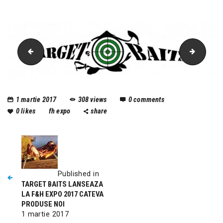
boiliesuri
popup
1 martie 2017
308
views
0
comments
0
likes
fh expo
share
Published in
TARGET BAITS LANSEAZA
LA F&H EXPO 2017 CATEVA
PRODUSE NOI
1 martie 2017