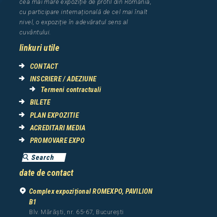
cea
mai mar
e
expozi
ț
i
e
de profil din Rom
â
nia
,
cu participare interna
ț
ional
ă
de cel mai
î
nalt
nivel, o expozi
ț
ie
î
n adev
ă
ratul sens al
cuv
â
ntului.
linkuri utile
CONTACT
INSCRIERE / ADEZIUNE
Termeni contractuali
BILETE
PLAN EXPOZITIE
ACREDITARI MEDIA
PROMOVARE EXPO
date de contact
Complex expozițional ROMEXPO, PAVILION
B1
Blv. Mărăști, nr. 65-67, București