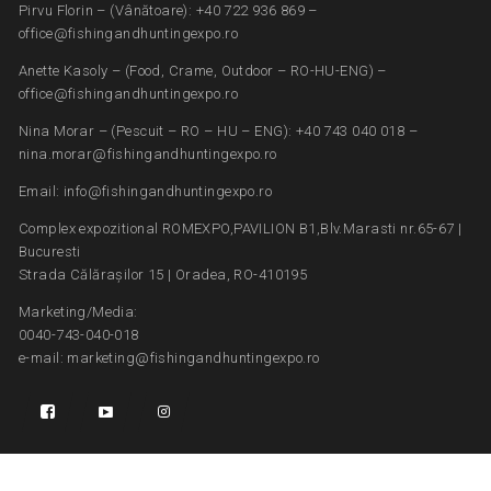
Pirvu Florin – (Vânătoare): +40 722 936 869 –
office@fishingandhuntingexpo.ro
Anette Kasoly – (Food, Crame, Outdoor – RO-HU-ENG) –
office@fishingandhuntingexpo.ro
Nina Morar – (Pescuit – RO – HU – ENG): +40 743 040 018 –
nina.morar@fishingandhuntingexpo.ro
Email: info@fishingandhuntingexpo.ro
Complex expozitional ROMEXPO,PAVILION B1,Blv.Marasti nr.65-67 |
Bucuresti
Strada Călărașilor 15 | Oradea, RO-410195
Marketing/Media:
0040-743-040-018
e-mail: marketing@fishingandhuntingexpo.ro