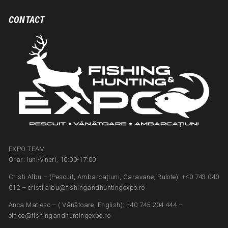
CONTACT
EXPO TEAM
Orar: luni-vineri, 10:00-17:00
Cristi Albu – (Pescuit, Ambarcațiuni, Caravane, Rulote): +40 743 040
012 – cristi.albu@fishingandhuntingexpo.ro
Anca Matiesc – ( Vânătoare, English): +40 745 204 444 –
office@fishingandhuntingexpo.ro