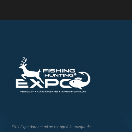
F&H Expo
dorește să se mențină în poziția de