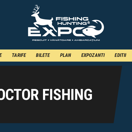
INFO
INSCRIERE
TARIFE
BILETE
E
TARIFE
BILETE
PLAN
EXPOZANTI
EDITII
PLAN
EXPOZANTI
EDITII
OCTOR FISHING
CONTACT
EN