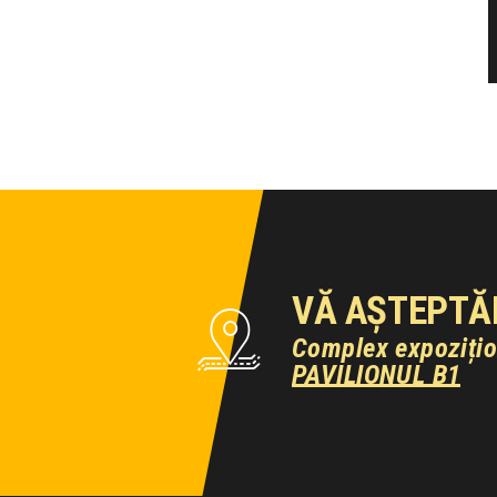
VĂ AȘTEPTĂ
Complex expoziți
PAVILIONUL B1