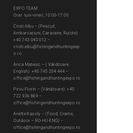
EXPO TEAM
Orar: luni-vineri, 10:00-17:00
Cristi Albu – (Pescuit,
Ambarcațiuni, Caravane, Rulote):
+40 743 040 012 –
cristi.albu@fishingandhuntingexp
o.ro
Anca Matiesc – ( Vânătoare,
English): +40 745 204 444 –
office@fishingandhuntingexpo.ro
Pirvu Florin – (Vânătoare): +40
722 936 869 –
office@fishingandhuntingexpo.ro
Anette Kasoly – (Food, Crame,
Outdoor – RO-HU-ENG) –
office@fishingandhuntingexpo.ro