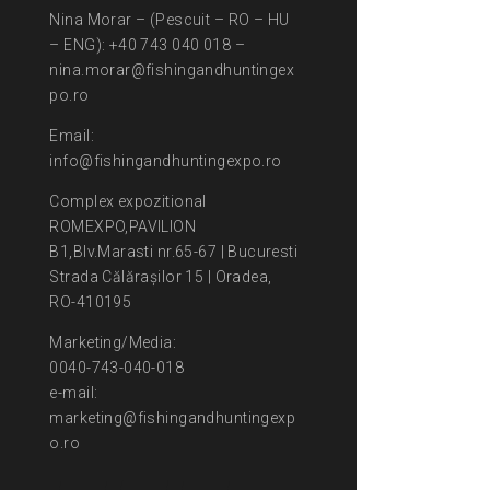
Nina Morar – (Pescuit – RO – HU
– ENG): +40 743 040 018 –
nina.morar@fishingandhuntingex
po.ro
Email:
info@fishingandhuntingexpo.ro
Complex expozitional
ROMEXPO,PAVILION
B1,Blv.Marasti nr.65-67 | Bucuresti
Strada Călărașilor 15 | Oradea,
RO-410195
Marketing/Media:
0040-743-040-018
e-mail:
marketing@fishingandhuntingexp
o.ro