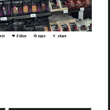
nts
0
likes
fh expo
share