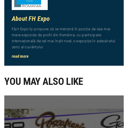
About FH Expo
F&H Expo își propune să se mențină în poziția de cea mai
mare expoziție de profil din România, cu participare
internațională de cel mai înalt nivel, o expoziție în adevăratul
sens al cuvântului.
read more
YOU MAY ALSO LIKE