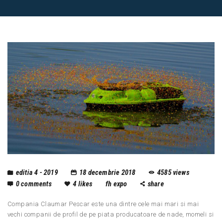
editia 4 - 2019
18 decembrie 2018
4585
views
0
comments
4
likes
fh expo
share
Compania Claumar Pescar este una dintre cele mai mari si mai
vechi companii de profil de pe piata producatoare de nade, momeli si