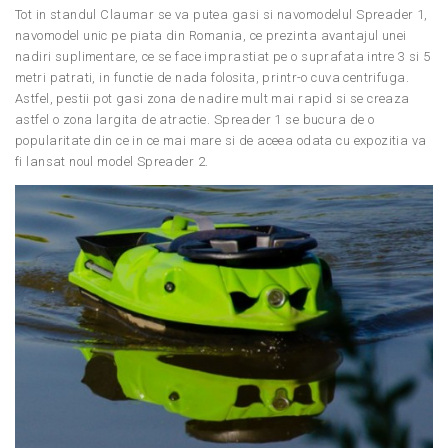
Tot in standul Claumar se va putea gasi si navomodelul Spreader 1,
navomodel unic pe piata din Romania, ce prezinta avantajul unei
nadiri suplimentare, ce se face imprastiat pe o suprafata intre 3 si 5
metri patrati, in functie de nada folosita, printr-o cuva centrifuga.
Astfel, pestii pot gasi zona de nadire mult mai rapid si se creaza
astfel o zona largita de atractie. Spreader 1 se bucura de o
popularitate din ce in ce mai mare si de aceea odata cu expozitia va
fi lansat noul model Spreader 2.