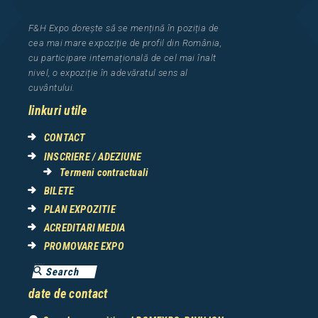
F&H Expo
dorește să se mențină în poziția de
cea
mai mar
e
expozi
ț
i
e
de profil din Rom
â
nia
,
cu participare interna
ț
ional
ă
de cel mai
î
nalt
nivel, o expozi
ț
ie
î
n adev
ă
ratul sens al
cuv
â
ntului.
linkuri utile
CONTACT
INSCRIERE / ADEZIUNE
Termeni contractuali
BILETE
PLAN EXPOZITIE
ACREDITARI MEDIA
PROMOVARE EXPO
date de contact