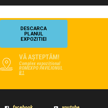
DESCARCA
PLANUL
EXPOZITIEI
VĂ AȘTEPTĂM!
Complex expozițional
ROMEXPO PAVILIONUL
B1
facebook
youtube