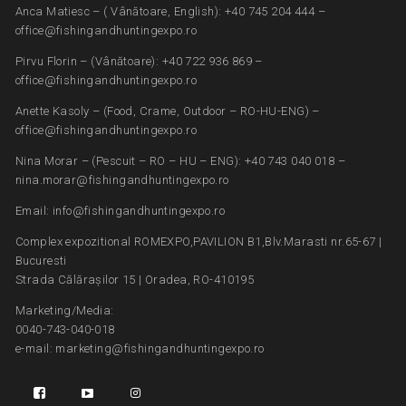
Anca Matiesc – ( Vânătoare, English): +40 745 204 444 –
office@fishingandhuntingexpo.ro
Pirvu Florin – (Vânătoare): +40 722 936 869 –
office@fishingandhuntingexpo.ro
Anette Kasoly – (Food, Crame, Outdoor – RO-HU-ENG) –
office@fishingandhuntingexpo.ro
Nina Morar – (Pescuit – RO – HU – ENG): +40 743 040 018 –
nina.morar@fishingandhuntingexpo.ro
Email: info@fishingandhuntingexpo.ro
Complex expozitional ROMEXPO,PAVILION B1,Blv.Marasti nr.65-67 |
Bucuresti
Strada Călărașilor 15 | Oradea, RO-410195
Marketing/Media:
0040-743-040-018
e-mail: marketing@fishingandhuntingexpo.ro