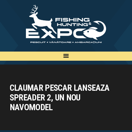
INFO
INSCRIERE
TARIFE
BILETE
PLAN
EXPOZANTI
EDITII
CLAUMAR PESCAR LANSEAZA
CONTACT
SPREADER 2, UN NOU
EN
NAVOMODEL