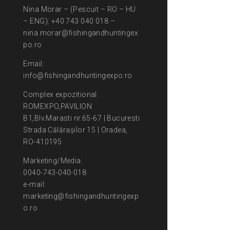
Nina Morar – (Pescuit – RO – HU
– ENG): +40 743 040 018 –
nina.morar@fishingandhuntingex
po.ro
Email:
info@fishingandhuntingexpo.ro
Complex expozitional
ROMEXPO,PAVILION
B1,Blv.Marasti nr.65-67 | Bucuresti
Strada Călărașilor 15 | Oradea,
RO-410195
Marketing/Media:
0040-743-040-018
e-mail:
marketing@fishingandhuntingexp
o.ro