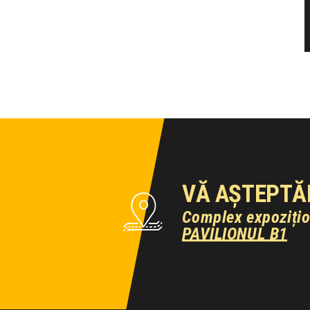
VĂ AȘTEPTĂ
Complex expoziți
PAVILIONUL B1