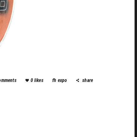
omments
0
likes
fh expo
share