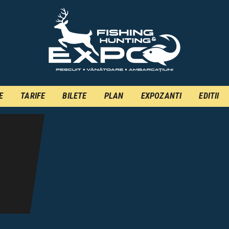
INFO
INSCRIERE
TARIFE
BILETE
E
TARIFE
BILETE
PLAN
EXPOZANTI
EDITII
PLAN
EXPOZANTI
EDITII
CONTACT
EN