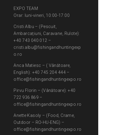
EXPO TEAM
Orar: luni-vineri, 10:00-17:00
Cristi Albu – (Pescuit,
Ambarcațiuni, Caravane, Rulote):
+40 743 040 012 –
cristi.albu@fishingandhuntingexp
o.ro
Anca Matiesc – ( Vânătoare,
English): +40 745 204 444 –
office@fishingandhuntingexpo.ro
Pirvu Florin – (Vânătoare): +40
722 936 869 –
office@fishingandhuntingexpo.ro
Anette Kasoly – (Food, Crame,
Outdoor – RO-HU-ENG) –
office@fishingandhuntingexpo.ro