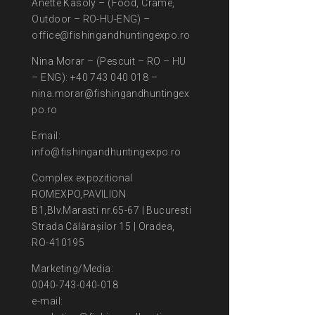
Anette Kasoly – (Food, Crame,
Outdoor – RO-HU-ENG) –
office@fishingandhuntingexpo.ro
Nina Morar – (Pescuit – RO – HU
– ENG): +40 743 040 018 –
nina.morar@fishingandhuntingex
po.ro
Email:
info@fishingandhuntingexpo.ro
Complex expozitional
ROMEXPO,PAVILION
B1,Blv.Marasti nr.65-67 | Bucuresti
Strada Călărașilor 15 | Oradea,
RO-410195
Marketing/Media:
0040-743-040-018
e-mail: