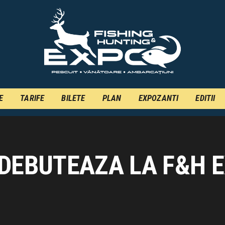
INFO
INSCRIERE
TARIFE
BILETE
PLAN
E
TARIFE
BILETE
PLAN
EXPOZANTI
EDITII
EXPOZANTI
EDITII
DEBUTEAZA LA F&H 
CONTACT
EN