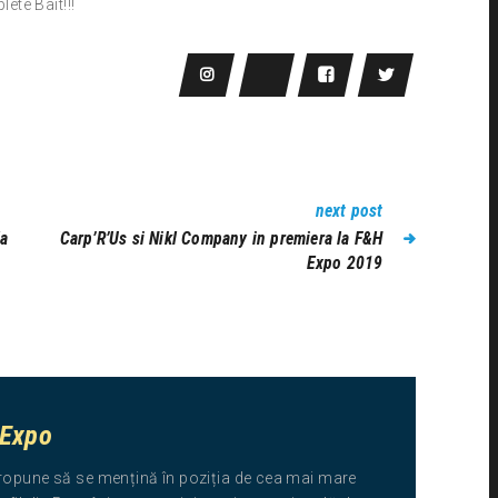
te Bait!!!
next post
la
Carp’R’Us si Nikl Company in premiera la F&H
Expo 2019
 Expo
ropune să se mențină în poziția de cea mai mare