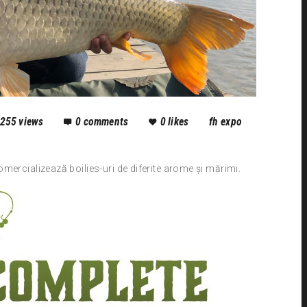
255
views
0
comments
0
likes
fh expo
mercializează boilies-uri de diferite arome și mărimi.