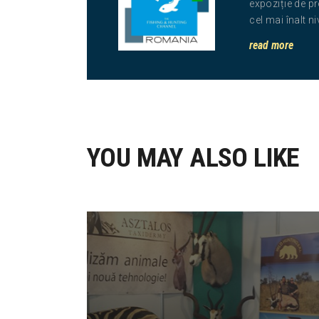
expoziție de pr
cel mai înalt n
read more
YOU MAY ALSO LIKE