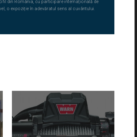
ofil din România, cu participare internațională de
ivel, o expoziție în adevăratul sens al cuvântului.