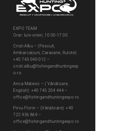
EXPO TEAM
Orar: luni-vineri, 10:00-17:00
Cristi Albu – (Pescuit,
Ambarcațiuni, Caravane, Rulote):
+40 743 040 012 –
cristi.albu@fishingandhuntingexp
o.ro
Anca Matiesc – ( Vânătoare,
English): +40 745 204 444 –
office@fishingandhuntingexpo.ro
Pirvu Florin – (Vânătoare): +40
722 936 869 –
office@fishingandhuntingexpo.ro