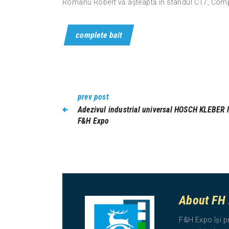
Românu Robert vă așteaptă în standul C17, Comple
complete bait
prev post
Adezivul industrial universal HOSCH KLEBER 
F&H Expo
About FH
F&H Expo își p