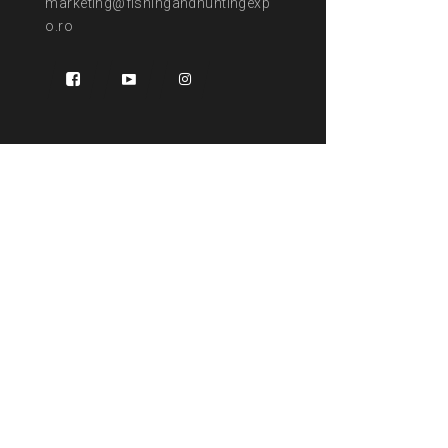
marketing@fishingandhuntingexp
o.ro