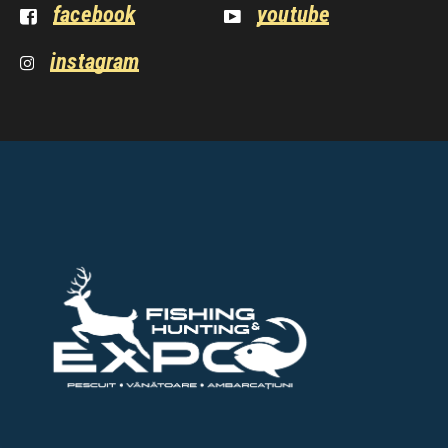
facebook
youtube
instagram