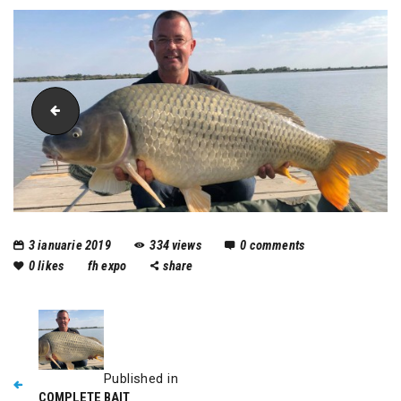
complete-bait
3 ianuarie 2019
334
views
0
comments
0
likes
fh expo
share
Published in
COMPLETE BAIT