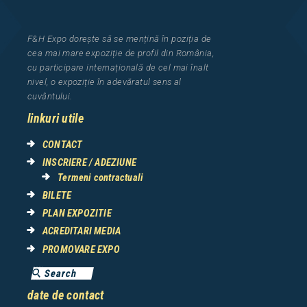
F&H Expo
dorește să se mențină în poziția de
cea
mai mar
e
expozi
ț
i
e
de profil din Rom
â
nia
,
cu participare interna
ț
ional
ă
de cel mai
î
nalt
nivel, o expozi
ț
ie
î
n adev
ă
ratul sens al
cuv
â
ntului.
linkuri utile
CONTACT
INSCRIERE / ADEZIUNE
Termeni contractuali
BILETE
PLAN EXPOZITIE
ACREDITARI MEDIA
PROMOVARE EXPO
date de contact