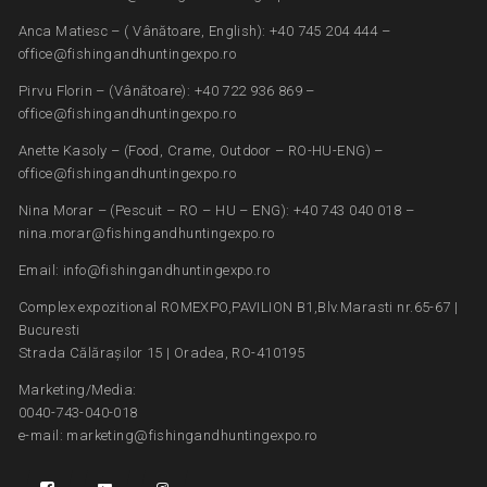
Anca Matiesc – ( Vânătoare, English): +40 745 204 444 –
office@fishingandhuntingexpo.ro
Pirvu Florin – (Vânătoare): +40 722 936 869 –
office@fishingandhuntingexpo.ro
Anette Kasoly – (Food, Crame, Outdoor – RO-HU-ENG) –
office@fishingandhuntingexpo.ro
Nina Morar – (Pescuit – RO – HU – ENG): +40 743 040 018 –
nina.morar@fishingandhuntingexpo.ro
Email: info@fishingandhuntingexpo.ro
Complex expozitional ROMEXPO,PAVILION B1,Blv.Marasti nr.65-67 |
Bucuresti
Strada Călărașilor 15 | Oradea, RO-410195
Marketing/Media:
0040-743-040-018
e-mail: marketing@fishingandhuntingexpo.ro