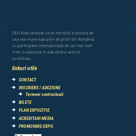
F&H Expo
dorește să se mențină în poziția de
cea
mai mar
e
expozi
ț
i
e
de profil din Rom
â
nia
,
cu participare interna
ț
ional
ă
de cel mai
î
nalt
nivel, o expozi
ț
ie
î
n adev
ă
ratul sens al
cuv
â
ntului.
linkuri utile
CONTACT
INSCRIERE / ADEZIUNE
Termeni contractuali
BILETE
PLAN EXPOZITIE
ACREDITARI MEDIA
PROMOVARE EXPO