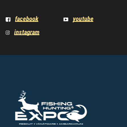
facebook
youtube
instagram