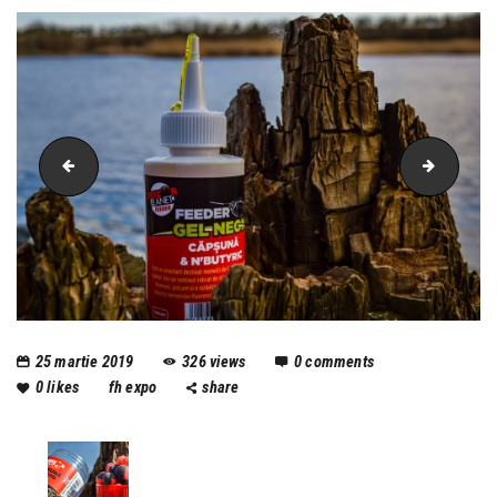
snz
snz (2)
25 martie 2019
326
views
0
comments
0
likes
fh expo
share