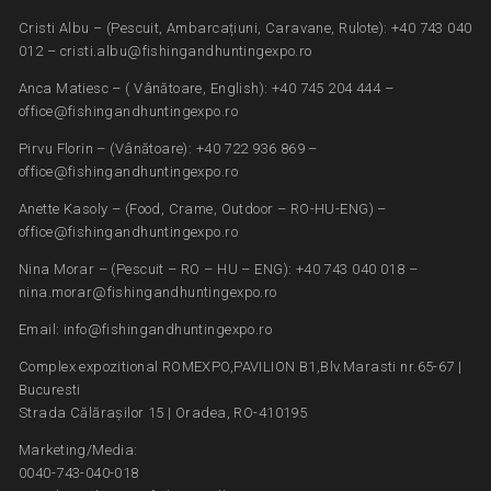
Cristi Albu – (Pescuit, Ambarcațiuni, Caravane, Rulote): +40 743 040
012 – cristi.albu@fishingandhuntingexpo.ro
Anca Matiesc – ( Vânătoare, English): +40 745 204 444 –
office@fishingandhuntingexpo.ro
Pirvu Florin – (Vânătoare): +40 722 936 869 –
office@fishingandhuntingexpo.ro
Anette Kasoly – (Food, Crame, Outdoor – RO-HU-ENG) –
office@fishingandhuntingexpo.ro
Nina Morar – (Pescuit – RO – HU – ENG): +40 743 040 018 –
nina.morar@fishingandhuntingexpo.ro
Email: info@fishingandhuntingexpo.ro
Complex expozitional ROMEXPO,PAVILION B1,Blv.Marasti nr.65-67 |
Bucuresti
Strada Călărașilor 15 | Oradea, RO-410195
Marketing/Media:
0040-743-040-018