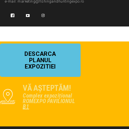
e-mail: marketing@fishingandhuntingexpo.ro
DESCARCA
PLANUL
EXPOZITIEI
VĂ AȘTEPTĂM!
Complex expozițional
ROMEXPO PAVILIONUL
B1