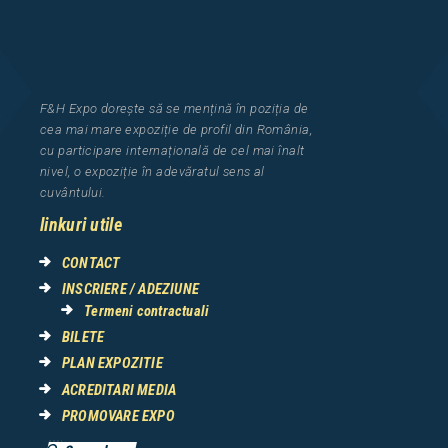
F&H Expo
dorește să se mențină în poziția de
cea
mai mar
e
expozi
ț
i
e
de profil din Rom
â
nia
,
cu participare interna
ț
ional
ă
de cel mai
î
nalt
nivel, o expozi
ț
ie
î
n adev
ă
ratul sens al
cuv
â
ntului.
linkuri utile
CONTACT
INSCRIERE / ADEZIUNE
Termeni contractuali
BILETE
PLAN EXPOZITIE
ACREDITARI MEDIA
PROMOVARE EXPO