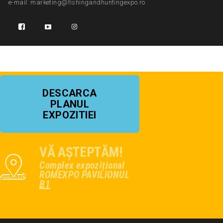
e-mail: marketing@fishingandhuntingexpo.ro
DESCARCA
PLANUL
EXPOZITIEI
VĂ AȘTEPTĂM!
Complex expozițional
ROMEXPO PAVILIONUL
B1