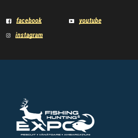
facebook
youtube
instagram