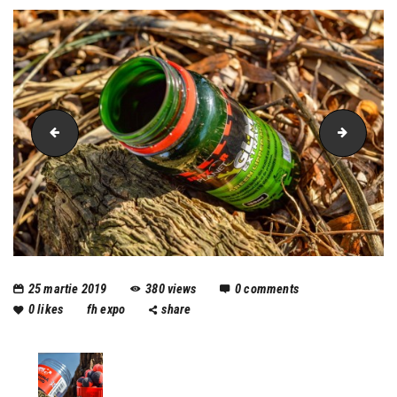
snz (2)
feeder
25 martie 2019
380
views
0
comments
0
likes
fh expo
share