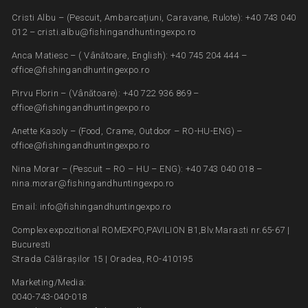
Cristi Albu – (Pescuit, Ambarcațiuni, Caravane, Rulote): +40 743 040
012 – cristi.albu@fishingandhuntingexpo.ro
Anca Matiesc – ( Vânătoare, English): +40 745 204 444 –
office@fishingandhuntingexpo.ro
Pirvu Florin – (Vânătoare): +40 722 936 869 –
office@fishingandhuntingexpo.ro
Anette Kasoly – (Food, Crame, Outdoor – RO-HU-ENG) –
office@fishingandhuntingexpo.ro
Nina Morar – (Pescuit – RO – HU – ENG): +40 743 040 018 –
nina.morar@fishingandhuntingexpo.ro
Email: info@fishingandhuntingexpo.ro
Complex expozitional ROMEXPO,PAVILION B1,Blv.Marasti nr.65-67 |
Bucuresti
Strada Călărașilor 15 | Oradea, RO-410195
Marketing/Media:
0040-743-040-018