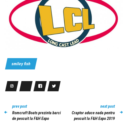
smiley fish
prev post
next post
Romcraft Boats prezinta barci
Craptor aduce nada pentru
de pescuit la F&H Expo
pescuit la F&H Expo 2019