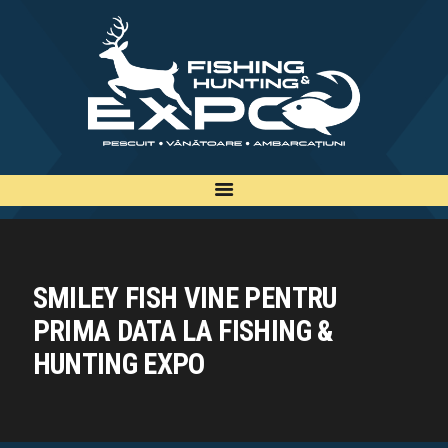
INFO
INSCRIERE
TARIFE
BILETE
PLAN
EXPOZANTI
EDITII
SMILEY FISH VINE PENTRU
CONTACT
PRIMA DATA LA FISHING &
EN
HUNTING EXPO