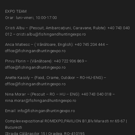
EXPO TEAM
Orar: luni-vineri, 10:00-17:00
Cristi Albu – (Pescuit, Ambarcațiuni, Caravane, Rulote): +40 743 040
012 – cristi.albu@fishingandhuntingexpo.ro
Anca Matiesc – ( Vânătoare, English): +40 745 204 444 –
office@fishingandhuntingexpo.ro
Pirvu Florin – (Vânătoare): +40 722 936 869 –
office@fishingandhuntingexpo.ro
Anette Kasoly – (Food, Crame, Outdoor – RO-HU-ENG) –
office@fishingandhuntingexpo.ro
Nina Morar – (Pescuit – RO – HU – ENG): +40 743 040 018 –
nina.morar@fishingandhuntingexpo.ro
Email: info@fishingandhuntingexpo.ro
Complex expozitional ROMEXPO,PAVILION B1,Blv.Marasti nr.65-67 |
Bucuresti
Strada Călărașilor 15 | Oradea, RO-410195