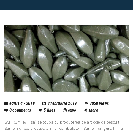
editia 4 - 2019
8 februarie 2019
3058
views
0
comments
5
likes
fh expo
share
SMF (Smiley Fish) se ocupa cu producerea de articole de pescuit!
Suntem direct producatori nu reambalatori. Suntem singura firma