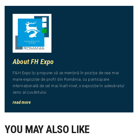
About FH Expo
F&H Expo își propune să se mențină în poziția de cea mai
mare expoziție de profil din România, cu participare
internațională de cel mai înalt nivel, o expoziție în adevăratul
sens al cuvântului.
read more
YOU MAY ALSO LIKE