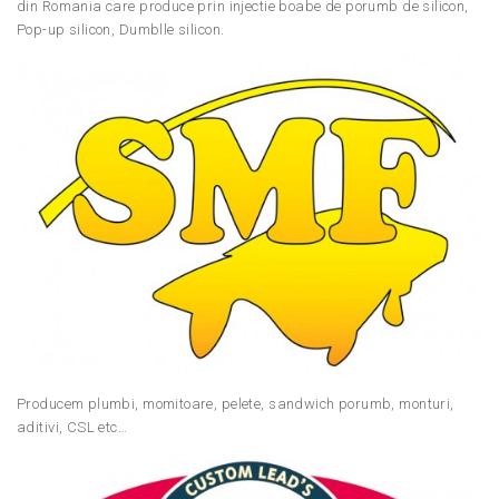
din Romania care produce prin injectie boabe de porumb de silicon,
Pop-up silicon, Dumblle silicon.
Producem plumbi, momitoare, pelete, sandwich porumb, monturi,
aditivi, CSL etc…