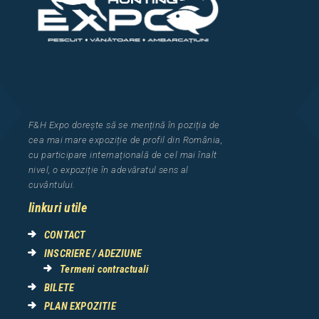
F&H Expo
dorește să se mențină în poziția de
cea
mai mar
e
expozi
ț
i
e
de profil din Rom
â
nia
,
cu participare interna
ț
ional
ă
de cel mai
î
nalt
nivel, o expozi
ț
ie
î
n adev
ă
ratul sens al
cuv
â
ntului.
linkuri utile
CONTACT
INSCRIERE / ADEZIUNE
Termeni contractuali
BILETE
PLAN EXPOZITIE