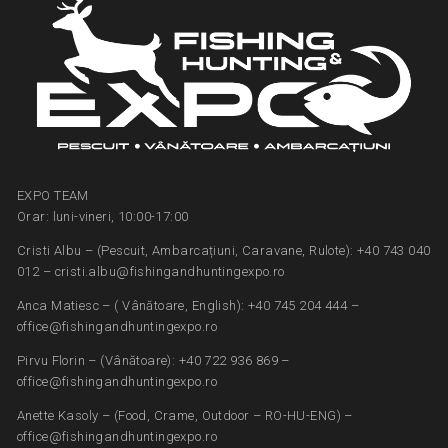
EXPO TEAM
Orar: luni-vineri, 10:00-17:00
Cristi Albu – (Pescuit, Ambarcațiuni, Caravane, Rulote): +40 743 040
012 – cristi.albu@fishingandhuntingexpo.ro
Anca Matiesc – ( Vânătoare, English): +40 745 204 444 –
office@fishingandhuntingexpo.ro
Pirvu Florin – (Vânătoare): +40 722 936 869 –
office@fishingandhuntingexpo.ro
Anette Kasoly – (Food, Crame, Outdoor – RO-HU-ENG) –
office@fishingandhuntingexpo.ro