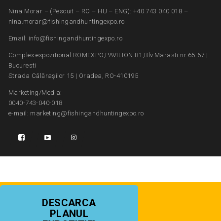
Nina Morar – (Pescuit – RO – HU – ENG): +40 743 040 018 –
nina.morar@fishingandhuntingexpo.ro
Email: info@fishingandhuntingexpo.ro
Complex expozitional ROMEXPO,PAVILION B1,Blv.Marasti nr.65-67 |
Bucuresti
Strada Călărașilor 15 | Oradea, RO-410195
Marketing/Media:
0040-743-040-018
e-mail: marketing@fishingandhuntingexpo.ro
DESCARCA
PLANUL