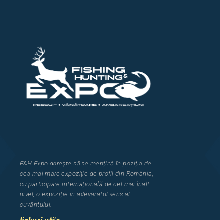
F&H Expo
dorește să se mențină în poziția de
cea
mai mar
e
expozi
ț
i
e
de profil din Rom
â
nia
,
cu participare interna
ț
ional
ă
de cel mai
î
nalt
nivel, o expozi
ț
ie
î
n adev
ă
ratul sens al
cuv
â
ntului.