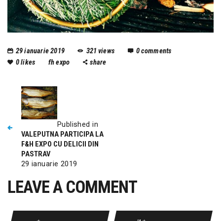
29 ianuarie 2019
321
views
0
comments
0
likes
fh expo
share
Published in
VALEPUTNA PARTICIPA LA
F&H EXPO CU DELICII DIN
PASTRAV
29 ianuarie 2019
LEAVE A COMMENT