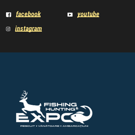
facebook
youtube
instagram