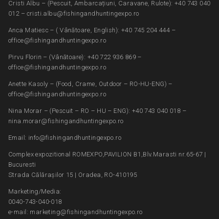
Cristi Albu – (Pescuit, Ambarcațiuni, Caravane, Rulote): +40 743 040
012 – cristi.albu@fishingandhuntingexpo.ro
Anca Matiesc – ( Vânătoare, English): +40 745 204 444 –
office@fishingandhuntingexpo.ro
Pirvu Florin – (Vânătoare): +40 722 936 869 –
office@fishingandhuntingexpo.ro
Anette Kasoly – (Food, Crame, Outdoor – RO-HU-ENG) –
office@fishingandhuntingexpo.ro
Nina Morar – (Pescuit – RO – HU – ENG): +40 743 040 018 –
nina.morar@fishingandhuntingexpo.ro
Email: info@fishingandhuntingexpo.ro
Complex expozitional ROMEXPO,PAVILION B1,Blv.Marasti nr.65-67 |
Bucuresti
Strada Călărașilor 15 | Oradea, RO-410195
Marketing/Media:
0040-743-040-018
e-mail: marketing@fishingandhuntingexpo.ro