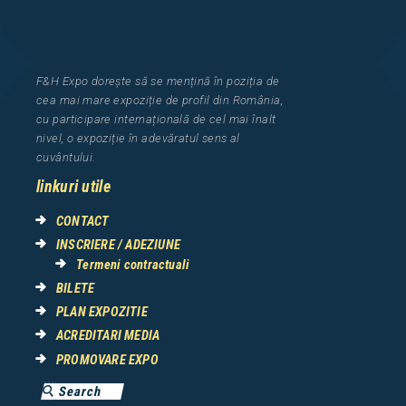
F&H Expo
dorește să se mențină în poziția de
cea
mai mar
e
expozi
ț
i
e
de profil din Rom
â
nia
,
cu participare interna
ț
ional
ă
de cel mai
î
nalt
nivel, o expozi
ț
ie
î
n adev
ă
ratul sens al
cuv
â
ntului.
linkuri utile
CONTACT
INSCRIERE / ADEZIUNE
Termeni contractuali
BILETE
PLAN EXPOZITIE
ACREDITARI MEDIA
PROMOVARE EXPO