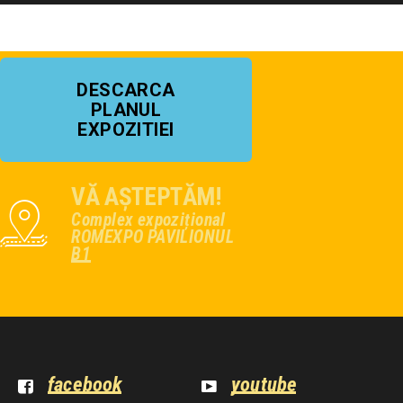
DESCARCA
PLANUL
EXPOZITIEI
VĂ AȘTEPTĂM!
Complex expozițional
ROMEXPO PAVILIONUL
B1
facebook
youtube