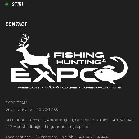
STIRI
CONTACT
EXPO TEAM
Orar: luni-vineri, 10:00-17:00
Cristi Albu – (Pescuit, Ambarcațiuni, Caravane, Rulote): +40 743 040
012 – cristi.albu@fishingandhuntingexpo.ro
Anca Matiesc – ( Vânătoare, English): +40 745 204 444 –