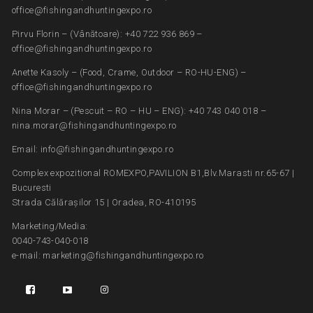
office@fishingandhuntingexpo.ro
Pirvu Florin – (Vânătoare): +40 722 936 869 –
office@fishingandhuntingexpo.ro
Anette Kasoly – (Food, Crame, Outdoor – RO-HU-ENG) –
office@fishingandhuntingexpo.ro
Nina Morar – (Pescuit – RO – HU – ENG): +40 743 040 018 –
nina.morar@fishingandhuntingexpo.ro
Email: info@fishingandhuntingexpo.ro
Complex expozitional ROMEXPO,PAVILION B1,Blv.Marasti nr.65-67 |
Bucuresti
Strada Călărașilor 15 | Oradea, RO-410195
Marketing/Media:
0040-743-040-018
e-mail: marketing@fishingandhuntingexpo.ro