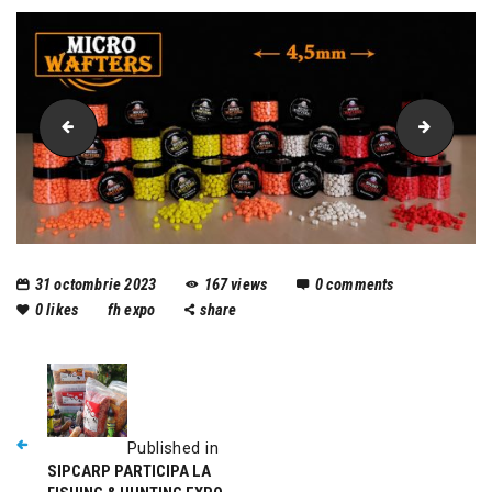
SipCarp
active o
31 octombrie 2023
167
views
0
comments
0
likes
fh expo
share
Published in
SIPCARP PARTICIPA LA