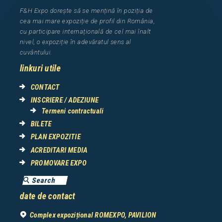
F&H Expo
dorește să se mențină în poziția de
cea
mai mar
e
expozi
ț
i
e
de profil din Rom
â
nia
,
cu participare interna
ț
ional
ă
de cel mai
î
nalt
nivel, o expozi
ț
ie
î
n adev
ă
ratul sens al
cuv
â
ntului.
linkuri utile
CONTACT
INSCRIERE / ADEZIUNE
Termeni contractuali
BILETE
PLAN EXPOZITIE
ACREDITARI MEDIA
PROMOVARE EXPO
date de contact
Complex expozițional ROMEXPO, PAVILION