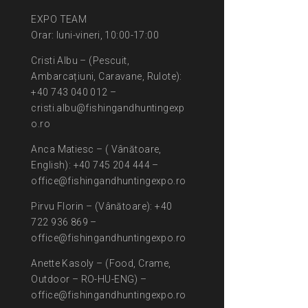
EXPO TEAM
Orar: luni-vineri, 10:00-17:00
Cristi Albu – (Pescuit,
Ambarcațiuni, Caravane, Rulote):
+40 743 040 012 –
cristi.albu@fishingandhuntingexp
o.ro
Anca Matiesc – ( Vânătoare,
English): +40 745 204 444 –
office@fishingandhuntingexpo.ro
Pirvu Florin – (Vânătoare): +40
722 936 869 –
office@fishingandhuntingexpo.ro
Anette Kasoly – (Food, Crame,
Outdoor – RO-HU-ENG) –
office@fishingandhuntingexpo.ro