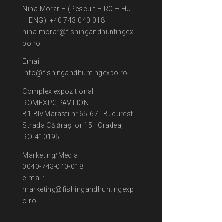
Nina Morar – (Pescuit – RO – HU
– ENG): +40 743 040 018 –
nina.morar@fishingandhuntingex
po.ro
Email:
info@fishingandhuntingexpo.ro
Complex expozitional
ROMEXPO,PAVILION
B1,Blv.Marasti nr.65-67 | Bucuresti
Strada Călărașilor 15 | Oradea,
RO-410195
Marketing/Media:
0040-743-040-018
e-mail:
marketing@fishingandhuntingexp
o.ro