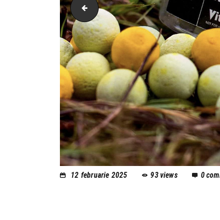
VITALBAITS
12 februarie 2025
93
views
0
com