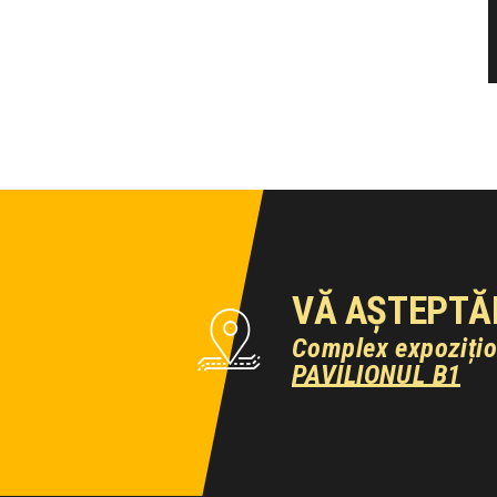
VĂ AȘTEPTĂ
Complex expoziți
PAVILIONUL B1