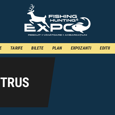
INFO
INSCRIERE
TARIFE
BILETE
E
TARIFE
BILETE
PLAN
EXPOZANTI
EDITII
PLAN
EXPOZANTI
EDITII
ITRUS
CONTACT
EN