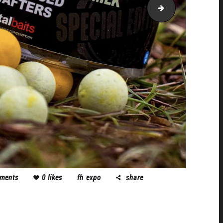
mojo
ments
0
likes
fh expo
share