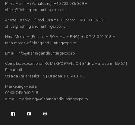
Pirvu Florin – (Vânătoare): +40 722 936 869 –
office@fishingandhuntingexpo.ro
Anette Kasoly – (Food, Crame, Outdoor – RO-HU-ENG) –
office@fishingandhuntingexpo.ro
Nina Morar – (Pescuit – RO – HU – ENG): +40 743 040 018 –
nina.morar@fishingandhuntingexpo.ro
Email: info@fishingandhuntingexpo.ro
Complex expozitional ROMEXPO,PAVILION B1,Blv.Marasti nr.65-67 |
Bucuresti
Strada Călărașilor 15 | Oradea, RO-410195
Marketing/Media:
0040-743-040-018
e-mail: marketing@fishingandhuntingexpo.ro