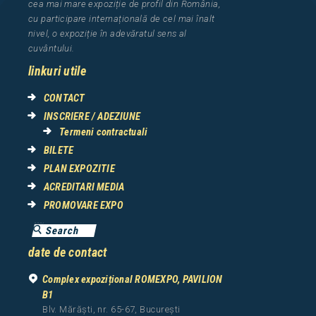
cea
mai mar
e
expozi
ț
i
e
de profil din Rom
â
nia
,
cu participare interna
ț
ional
ă
de cel mai
î
nalt
nivel, o expozi
ț
ie
î
n adev
ă
ratul sens al
cuv
â
ntului.
linkuri utile
CONTACT
INSCRIERE / ADEZIUNE
Termeni contractuali
BILETE
PLAN EXPOZITIE
ACREDITARI MEDIA
PROMOVARE EXPO
date de contact
Complex expozițional ROMEXPO, PAVILION
B1
Blv. Mărăști, nr. 65-67, București