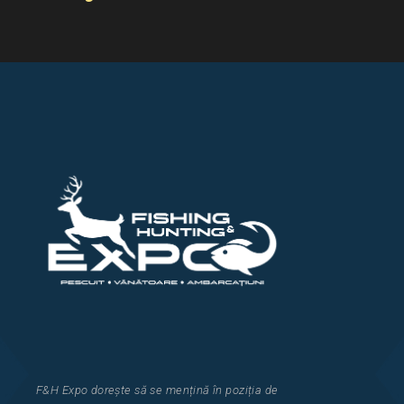
F&H Expo
dorește să se mențină în poziția de