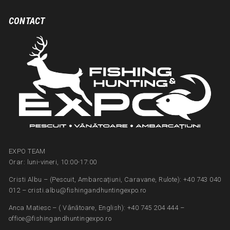
CONTACT
EXPO TEAM
Orar: luni-vineri, 10:00-17:00
Cristi Albu – (Pescuit, Ambarcațiuni, Caravane, Rulote): +40 743 040
012 – cristi.albu@fishingandhuntingexpo.ro
Anca Matiesc – ( Vânătoare, English): +40 745 204 444 –
office@fishingandhuntingexpo.ro