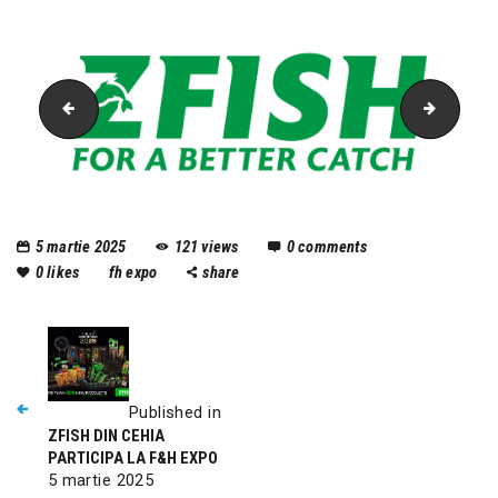
ZFish
Needles
5 martie 2025
121
views
0
comments
0
likes
fh expo
share
Published in
ZFISH DIN CEHIA
PARTICIPA LA F&H EXPO
5 martie 2025