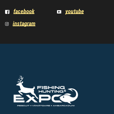
facebook
youtube
instagram