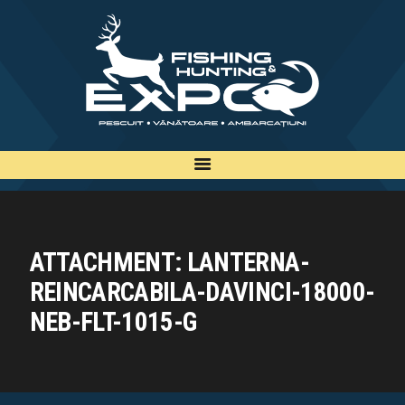
INFO
INSCRIERE
TARIFE
BILETE
PLAN
EXPOZANTI
ATTACHMENT: LANTERNA-
EDITII
REINCARCABILA-DAVINCI-18000-
CONTACT
NEB-FLT-1015-G
EN