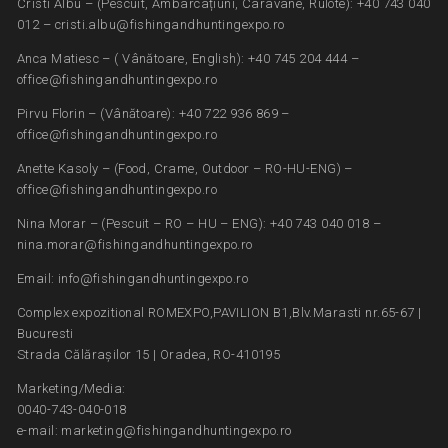
Cristi Albu – (Pescuit, Ambarcațiuni, Caravane, Rulote): +40 743 040
012 – cristi.albu@fishingandhuntingexpo.ro
Anca Matiesc – ( Vânătoare, English): +40 745 204 444 –
office@fishingandhuntingexpo.ro
Pirvu Florin – (Vânătoare): +40 722 936 869 –
office@fishingandhuntingexpo.ro
Anette Kasoly – (Food, Crame, Outdoor – RO-HU-ENG) –
office@fishingandhuntingexpo.ro
Nina Morar – (Pescuit – RO – HU – ENG): +40 743 040 018 –
nina.morar@fishingandhuntingexpo.ro
Email: info@fishingandhuntingexpo.ro
Complex expozitional ROMEXPO,PAVILION B1,Blv.Marasti nr.65-67 |
Bucuresti
Strada Călărașilor 15 | Oradea, RO-410195
Marketing/Media:
0040-743-040-018
e-mail: marketing@fishingandhuntingexpo.ro