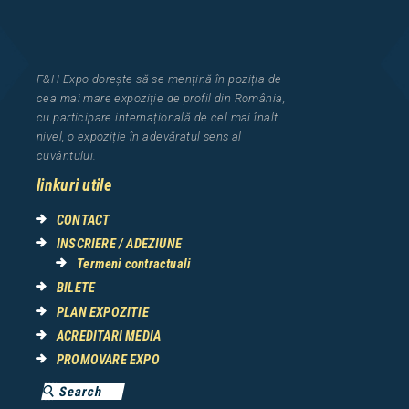
F&H Expo
dorește să se mențină în poziția de
cea
mai mar
e
expozi
ț
i
e
de profil din Rom
â
nia
,
cu participare interna
ț
ional
ă
de cel mai
î
nalt
nivel, o expozi
ț
ie
î
n adev
ă
ratul sens al
cuv
â
ntului.
linkuri utile
CONTACT
INSCRIERE / ADEZIUNE
Termeni contractuali
BILETE
PLAN EXPOZITIE
ACREDITARI MEDIA
PROMOVARE EXPO