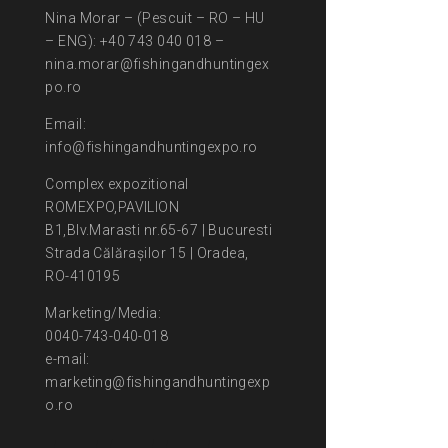
Nina Morar – (Pescuit – RO – HU
– ENG): +40 743 040 018 –
nina.morar@fishingandhuntingex
po.ro
Email:
info@fishingandhuntingexpo.ro
Complex expozitional
ROMEXPO,PAVILION
B1,Blv.Marasti nr.65-67 | Bucuresti
Strada Călărașilor 15 | Oradea,
RO-410195
Marketing/Media:
0040-743-040-018
e-mail:
marketing@fishingandhuntingexp
o.ro