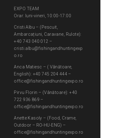
EXPO TEAM
Orar: luni-vineri, 10:00-17:00
Cristi Albu – (Pescuit,
Ambarcațiuni, Caravane, Rulote):
+40 743 040 012 –
cristi.albu@fishingandhuntingexp
o.ro
Anca Matiesc – ( Vânătoare,
English): +40 745 204 444 –
office@fishingandhuntingexpo.ro
Pirvu Florin – (Vânătoare): +40
722 936 869 –
office@fishingandhuntingexpo.ro
Anette Kasoly – (Food, Crame,
Outdoor – RO-HU-ENG) –
office@fishingandhuntingexpo.ro