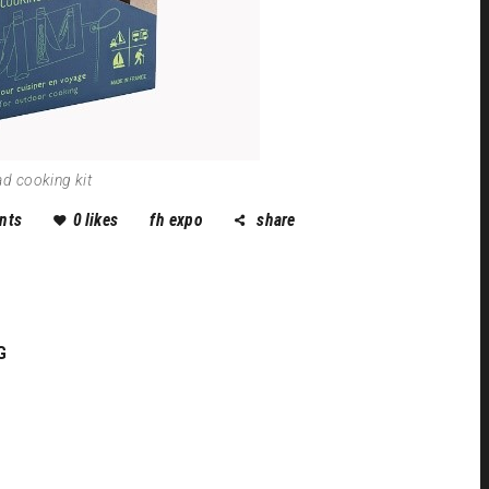
 cooking kit
nts
0
likes
fh expo
share
G