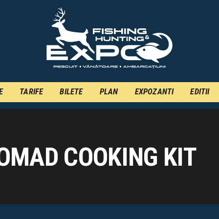
INFO
INSCRIERE
TARIFE
BILETE
E
TARIFE
BILETE
PLAN
EXPOZANTI
EDITII
PLAN
EXPOZANTI
EDITII
OMAD COOKING KIT
CONTACT
EN