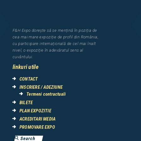
F&H Expo
dorește să se mențină în poziția de
cea
mai mar
e
expozi
ț
i
e
de profil din Rom
â
nia
,
cu participare interna
ț
ional
ă
de cel mai
î
nalt
nivel, o expozi
ț
ie
î
n adev
ă
ratul sens al
cuv
â
ntului.
linkuri utile
CONTACT
INSCRIERE / ADEZIUNE
Termeni contractuali
BILETE
PLAN EXPOZITIE
ACREDITARI MEDIA
PROMOVARE EXPO