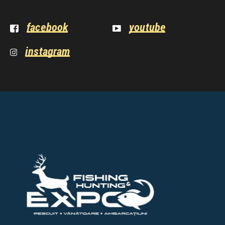
facebook
youtube
instagram