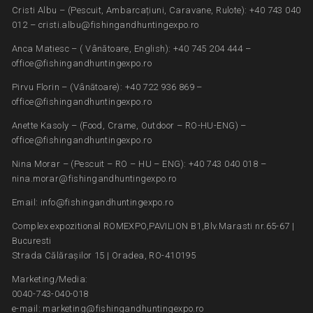
Cristi Albu – (Pescuit, Ambarcațiuni, Caravane, Rulote): +40 743 040
012 – cristi.albu@fishingandhuntingexpo.ro
Anca Matiesc – ( Vânătoare, English): +40 745 204 444 –
office@fishingandhuntingexpo.ro
Pirvu Florin – (Vânătoare): +40 722 936 869 –
office@fishingandhuntingexpo.ro
Anette Kasoly – (Food, Crame, Outdoor – RO-HU-ENG) –
office@fishingandhuntingexpo.ro
Nina Morar – (Pescuit – RO – HU – ENG): +40 743 040 018 –
nina.morar@fishingandhuntingexpo.ro
Email: info@fishingandhuntingexpo.ro
Complex expozitional ROMEXPO,PAVILION B1,Blv.Marasti nr.65-67 |
Bucuresti
Strada Călărașilor 15 | Oradea, RO-410195
Marketing/Media:
0040-743-040-018
e-mail: marketing@fishingandhuntingexpo.ro