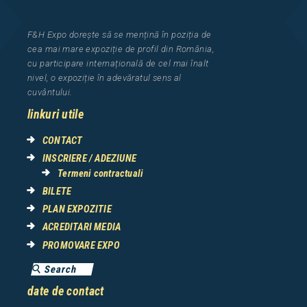
F&H Expo
dorește să se mențină în poziția de
cea
mai mar
e
expozi
ț
i
e
de profil din Rom
â
nia
,
cu participare interna
ț
ional
ă
de cel mai
î
nalt
nivel, o expozi
ț
ie
î
n adev
ă
ratul sens al
cuv
â
ntului.
linkuri utile
CONTACT
INSCRIERE / ADEZIUNE
Termeni contractuali
BILETE
PLAN EXPOZITIE
ACREDITARI MEDIA
PROMOVARE EXPO
date de contact