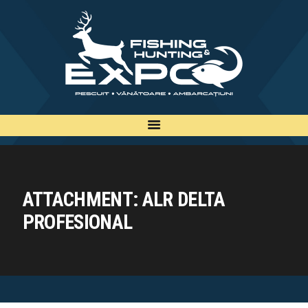
INFO
INSCRIERE
TARIFE
BILETE
PLAN
EXPOZANTI
ATTACHMENT: ALR DELTA
EDITII
PROFESIONAL
CONTACT
EN