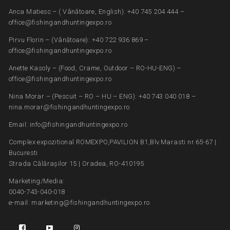
Anca Matiesc – ( Vânătoare, English): +40 745 204 444 –
office@fishingandhuntingexpo.ro
Pirvu Florin – (Vânătoare): +40 722 936 869 –
office@fishingandhuntingexpo.ro
Anette Kasoly – (Food, Crame, Outdoor – RO-HU-ENG) –
office@fishingandhuntingexpo.ro
Nina Morar – (Pescuit – RO – HU – ENG): +40 743 040 018 –
nina.morar@fishingandhuntingexpo.ro
Email: info@fishingandhuntingexpo.ro
Complex expozitional ROMEXPO,PAVILION B1,Blv.Marasti nr.65-67 |
Bucuresti
Strada Călărașilor 15 | Oradea, RO-410195
Marketing/Media:
0040-743-040-018
e-mail: marketing@fishingandhuntingexpo.ro