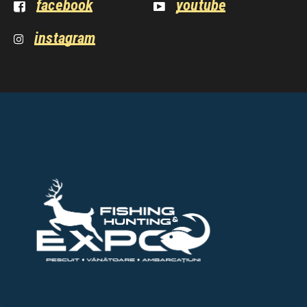
facebook
youtube
instagram