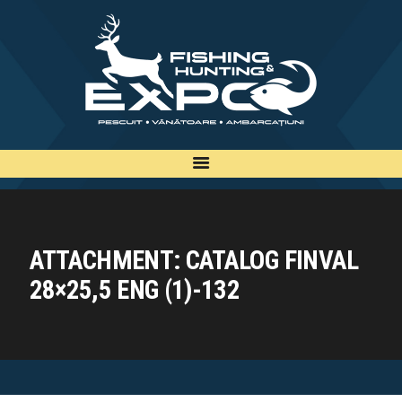
INFO
INSCRIERE
TARIFE
BILETE
PLAN
EXPOZANTI
ATTACHMENT: CATALOG FINVAL
EDITII
28×25,5 ENG (1)-132
CONTACT
EN