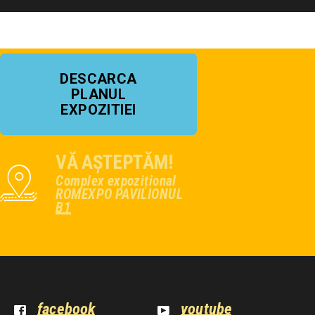
DESCARCA
PLANUL
EXPOZITIEI
VĂ AȘTEPTĂM!
Complex expozițional
ROMEXPO PAVILIONUL
B1
facebook
youtube