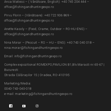
Anca Matiesc – ( Vânătoare, English): +40 745 204 444 –
office@fishingandhuntingexpo.ro
Pirvu Florin – (Vânătoare): +40 722 936 869 –
office@fishingandhuntingexpo.ro
Anette Kasoly – (Food, Crame, Outdoor – RO-HU-ENG) –
office@fishingandhuntingexpo.ro
Nina Morar – (Pescuit – RO – HU – ENG): +40 743 040 018 –
nina.morar@fishingandhuntingexpo.ro
Email: info@fishingandhuntingexpo.ro
Complex expozitional ROMEXPO,PAVILION B1,Blv.Marasti nr.65-67 |
Bucuresti
Strada Călărașilor 15 | Oradea, RO-410195
Marketing/Media:
0040-743-040-018
e-mail: marketing@fishingandhuntingexpo.ro