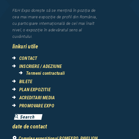
F&H Expo
dorește să se mențină în poziția de
cea
mai mar
e
expozi
ț
i
e
de profil din Rom
â
nia
,
cu participare interna
ț
ional
ă
de cel mai
î
nalt
nivel, o expozi
ț
ie
î
n adev
ă
ratul sens al
cuv
â
ntului.
linkuri utile
CONTACT
INSCRIERE / ADEZIUNE
Termeni contractuali
BILETE
PLAN EXPOZITIE
ACREDITARI MEDIA
PROMOVARE EXPO
date de contact
Complex expozițional ROMEXPO, PAVILION