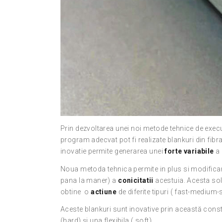
Prin dezvoltarea unei noi metode tehnice de exec
program adecvat pot fi realizate blankuri din fibr
inovatie permite generarea unei
forte variabile
a 
Noua metoda tehnica permite in plus si modificar
pana la maner) a
conicitatii
acestuia. Acesta sol
obtine
o
actiune
de diferite tipuri ( fast-medium
Aceste blankuri sunt inovative prin această const
(hard) și una flexibila ( soft).