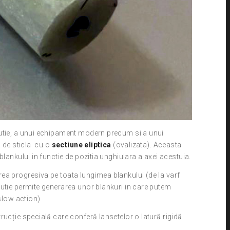
utie, a unui echipament modern precum si a unui
a de sticla cu o
sectiune eliptica
(ovalizata). Aceasta
blankului in functie de pozitia unghiulara a axei acestuia.
ea progresiva pe toata lungimea blankului (de la varf
utie permite generarea unor blankuri in care putem
-slow action)
rucție specială care conferă lansetelor o latură rigidă