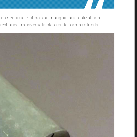
cu sectiune eliptica sau triunghiulara realizat prin
sectiunea transversala clasica de forma rotunda.