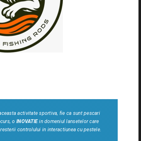
ceasta activitate sportiva, fie ca sunt pescari
ncurs, o
INOVATIE
in domeniul lansetelor care
cresterii controlului in interactiunea cu pestele.