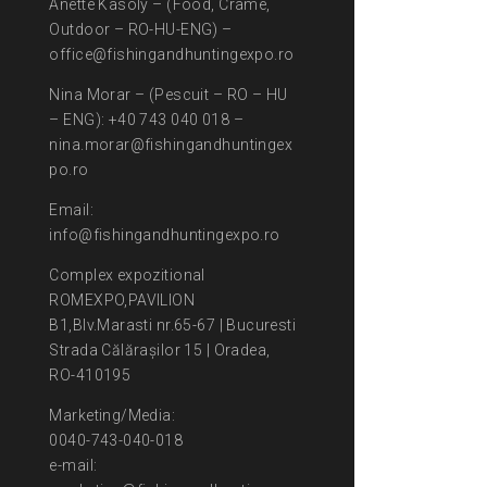
Anette Kasoly – (Food, Crame,
Outdoor – RO-HU-ENG) –
office@fishingandhuntingexpo.ro
Nina Morar – (Pescuit – RO – HU
– ENG): +40 743 040 018 –
nina.morar@fishingandhuntingex
po.ro
Email:
info@fishingandhuntingexpo.ro
Complex expozitional
ROMEXPO,PAVILION
B1,Blv.Marasti nr.65-67 | Bucuresti
Strada Călărașilor 15 | Oradea,
RO-410195
Marketing/Media:
0040-743-040-018
e-mail: