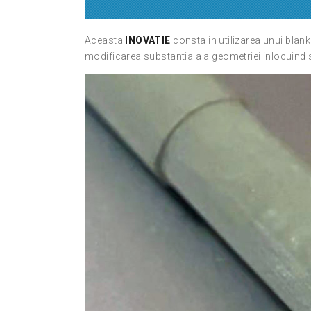
Aceasta
INOVATIE
consta in utilizarea unui blank 
modificarea substantiala a geometriei inlocuind 