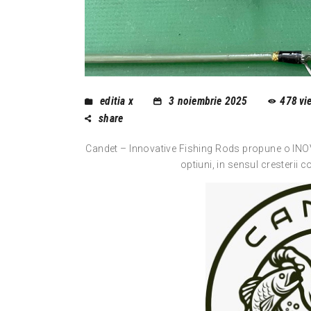
editia x
3 noiembrie 2025
478
vi
share
Candet – Innovative Fishing Rods propune o INOVA
optiuni, in sensul cresterii c