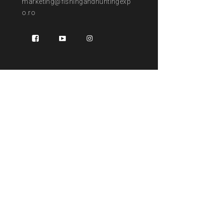
marketing@fishingandhuntingexp
o.ro