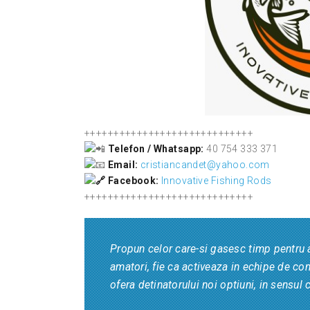
+++++++++++++++++++++++++++++
Telefon / Whatsapp:
40 754 333 371
Email:
cristiancandet@yahoo.com
Facebook:
Innovative Fishing Rods
+++++++++++++++++++++++++++++
Propun celor care-si gasesc timp pentru a
amatori, fie ca activeaza in echipe de co
ofera detinatorului noi optiuni, in sensul 