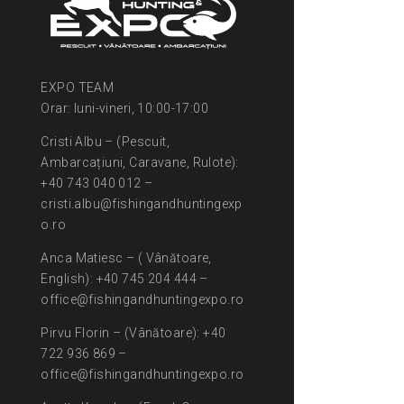
EXPO TEAM
Orar: luni-vineri, 10:00-17:00
Cristi Albu – (Pescuit,
Ambarcațiuni, Caravane, Rulote):
+40 743 040 012 –
cristi.albu@fishingandhuntingexp
o.ro
Anca Matiesc – ( Vânătoare,
English): +40 745 204 444 –
office@fishingandhuntingexpo.ro
Pirvu Florin – (Vânătoare): +40
722 936 869 –
office@fishingandhuntingexpo.ro