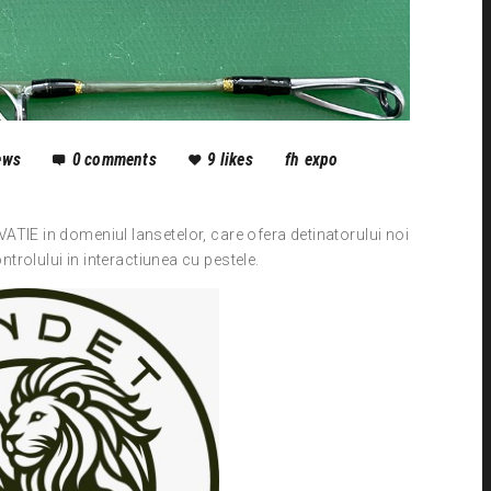
ews
0
comments
9
likes
fh expo
TIE in domeniul lansetelor, care ofera detinatorului noi
ontrolului in interactiunea cu pestele.