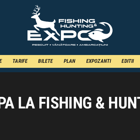
INFO
INSCRIERE
TARIFE
BILETE
PLAN
E
TARIFE
BILETE
PLAN
EXPOZANTI
EDITII
EXPOZANTI
EDITII
PA LA FISHING & HUN
CONTACT
EN